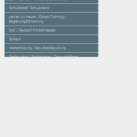
Schulbedarf, Schulpraxis
Lernen zu Hause / Ferien-Training /
Begabungsförderung
DaZ / Deutsch-Förderklassen
Schach
Weiterbildung / Berufsreifeprüfung
Sachbücher / Fachbücher / Tagungsbände
Herzensbildung / Resilienz / Traumapädagogik
Programmieren mit Kids
Deutschland – Grundschule
Deutschland – Gymnasium
Über den Verlag
Unsere Kooperati
Impressum, AGB und Lieferbestimmungen
Veritas Verlag
Kontakt
Mildenberger Verl
Kundenberatung (E-Mail)
elk Verlag