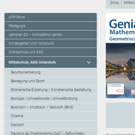
Shop
Mittel
APP-Store
Pädagogik
Lehrplan 23 – Kompetenz Lernen
Kindergarten und Vorschule
Volksschule und ASO
expand_more
Mittelschule, AHS-Unterstufe
Berufsorientierung
Bewegung und Sport
Bildnerische Erziehung / Künstlerische Gestaltung
Biologie / Umweltkunde / Umweltbildung
Bosnisch – Kroatisch – Serbisch (BKS)
Chemie
Deutsch
Deutsch als Zweitsprache (DaZ) / Geflüchtete /