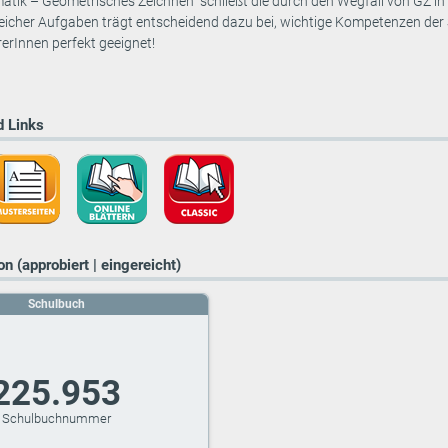
atik – Geometrisches Zeichnen“ schließt die durch den Wegfall von GZ in 
icher Aufgaben trägt entscheidend dazu bei, wichtige Kompetenzen der 
erInnen perfekt geeignet!
 Links
n (approbiert | eingereicht)
Schulbuch
225.953