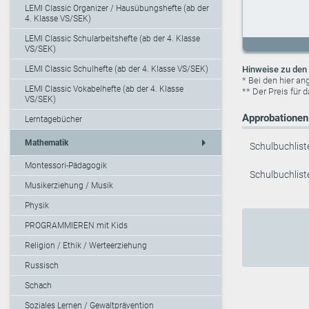
LEMI Classic Organizer / Hausübungshefte (ab der
4. Klasse VS/SEK)
LEMI Classic Schularbeitshefte (ab der 4. Klasse
VS/SEK)
Hinweise zu den 
LEMI Classic Schulhefte (ab der 4. Klasse VS/SEK)
* Bei den hier a
LEMI Classic Vokabelhefte (ab der 4. Klasse
** Der Preis für 
VS/SEK)
Approbationen 
Lerntagebücher
arrow_right
Mathematik
Schulbuchlist
Montessori-Pädagogik
Schulbuchlist
Musikerziehung / Musik
Physik
PROGRAMMIEREN mit Kids
Religion / Ethik / Werteerziehung
Russisch
Schach
Soziales Lernen / Gewaltprävention