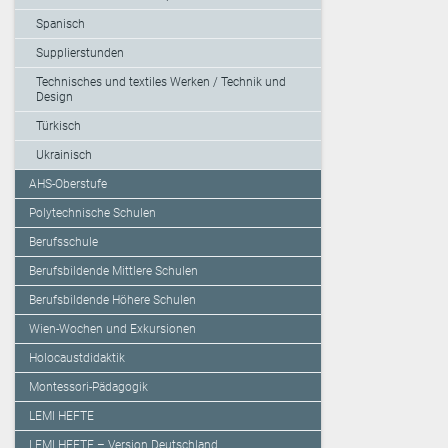
Spanisch
Supplierstunden
Technisches und textiles Werken / Technik und
Design
Türkisch
Ukrainisch
AHS-Oberstufe
Polytechnische Schulen
Berufsschule
Berufsbildende Mittlere Schulen
Berufsbildende Höhere Schulen
Wien-Wochen und Exkursionen
Holocaustdidaktik
Montessori-Pädagogik
LEMI HEFTE
LEMI HEFTE – Version Deutschland