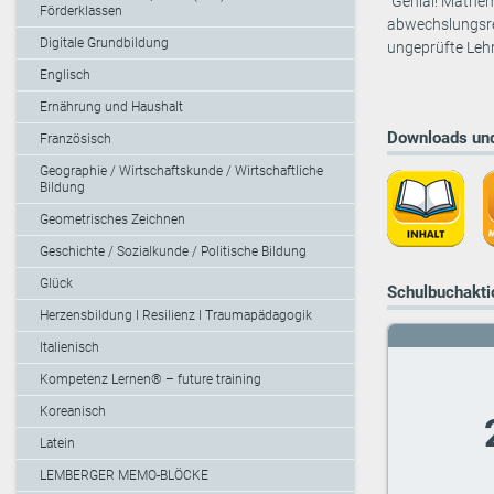
“Genial! Mathem
Förderklassen
abwechslungsre
Digitale Grundbildung
ungeprüfte Lehr
Englisch
Ernährung und Haushalt
Downloads und
Französisch
Geographie / Wirtschaftskunde / Wirtschaftliche
Bildung
Geometrisches Zeichnen
Geschichte / Sozialkunde / Politische Bildung
Glück
Schulbuchaktio
Herzensbildung I Resilienz I Traumapädagogik
Italienisch
Kompetenz Lernen® – future training
Koreanisch
Latein
LEMBERGER MEMO-BLÖCKE