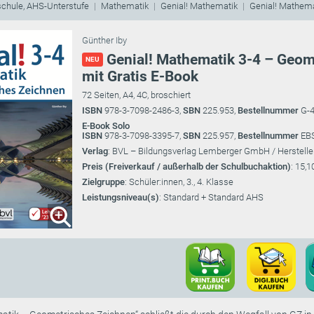
schule, AHS-Unterstufe
Mathematik
Genial! Mathematik
Genial! Mathem
Günther Iby
Genial! Mathematik 3-4 – Geom
NEU
mit Gratis E-Book
72 Seiten, A4, 4C, broschiert
ISBN
978-3-7098-2486-3,
SBN
225.953,
Bestellnummer
G-
E-Book Solo
ISBN
978-3-7098-3395-7,
SBN
225.957,
Bestellnummer
EB
Verlag
: BVL – Bildungsverlag Lemberger GmbH / Herstelle
Preis (Freiverkauf / außerhalb der Schulbuchaktion)
: 15,1
Zielgruppe
: Schüler:innen, 3., 4. Klasse
Leistungsniveau(s)
: Standard + Standard AHS