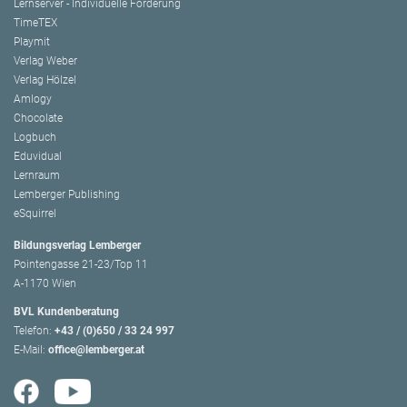
Lernserver - Individuelle Förderung
TimeTEX
Playmit
Verlag Weber
Verlag Hölzel
Amlogy
Chocolate
Logbuch
Eduvidual
Lernraum
Lemberger Publishing
eSquirrel
Bildungsverlag Lemberger
Pointengasse 21-23/Top 11
A-1170 Wien
BVL Kundenberatung
Telefon:
+43 / (0)650 / 33 24 997
E-Mail:
office@lemberger.at