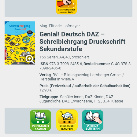
Mag. Elfriede Hofmayer
Genial! Deutsch DAZ –
Schreiblehrgang Druckschrift
Sekundarstufe
156 Seiten, A4, 4C, broschiert
ISBN
978-3-7098-2485-6,
Bestellnummer
G-4C-978-3-
7098-2485-6
Verlag
: BVL – Bildungsverlag Lemberger GmbH /
Hersteller in Wien/A
Preis (Freiverkauf / außerhalb der Schulbuchaktion)
:
12,90 €
Zielgruppe
: Schüler:innen, DAZ Kinder, DAZ
Jugendliche, DAZ Erwachsene, 1., 2., 3., 4. Klasse