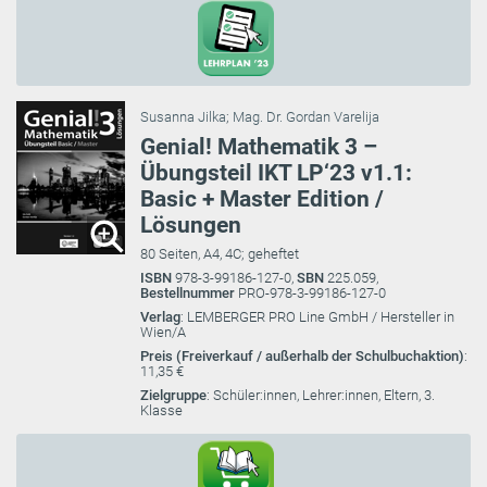
Susanna Jilka
;
Mag. Dr. Gordan Varelija
Genial! Mathematik 3 –
Übungsteil IKT LP‘23 v1.1:
Basic + Master Edition /
Lösungen
80 Seiten, A4, 4C; geheftet
ISBN
978-3-99186-127-0,
SBN
225.059,
Bestellnummer
PRO-978-3-99186-127-0
Verlag
: LEMBERGER PRO Line GmbH / Hersteller in
Wien/A
Preis (Freiverkauf / außerhalb der Schulbuchaktion)
:
11,35 €
Zielgruppe
: Schüler:innen, Lehrer:innen, Eltern, 3.
Klasse