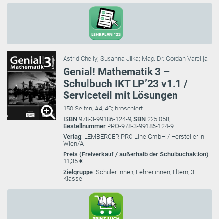
Astrid Chelly
;
Susanna Jilka
;
Mag. Dr. Gordan Varelija
Genial! Mathematik 3 –
Schulbuch IKT LP’23 v1.1 /
Serviceteil mit Lösungen
150 Seiten, A4, 4C; broschiert
ISBN
978-3-99186-124-9,
SBN
225.058,
Bestellnummer
PRO-978-3-99186-124-9
Verlag
: LEMBERGER PRO Line GmbH / Hersteller in
Wien/A
Preis (Freiverkauf / außerhalb der Schulbuchaktion)
:
11,35 €
Zielgruppe
: Schüler:innen, Lehrer:innen, Eltern, 3.
Klasse