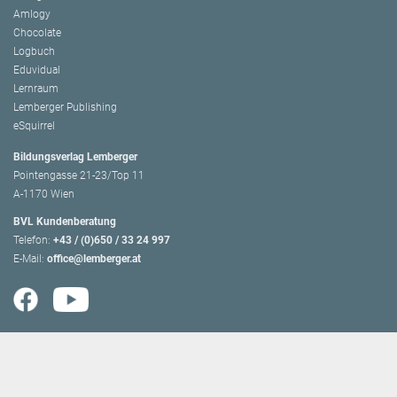
Amlogy
Chocolate
Logbuch
Eduvidual
Lernraum
Lemberger Publishing
eSquirrel
Bildungsverlag Lemberger
Pointengasse 21-23/Top 11
A-1170 Wien
BVL Kundenberatung
Telefon:
+43 / (0)650 / 33 24 997
E-Mail:
office@lemberger.at