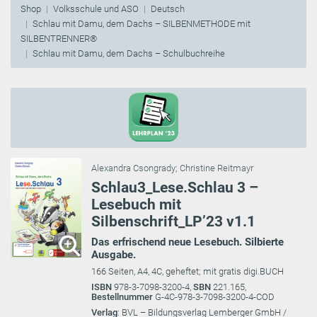
Shop
Volksschule und ASO
Deutsch
Schlau mit Damu, dem Dachs – SILBENMETHODE mit
SILBENTRENNER®
Schlau mit Damu, dem Dachs – Schulbuchreihe
Alexandra Csongrady
;
Christine Reitmayr
Schlau3_Lese.Schlau 3 –
Lesebuch mit
Silbenschrift_LP’23 v1.1
Das erfrischend neue Lesebuch. Silbierte
Ausgabe.
166 Seiten, A4, 4C, geheftet; mit gratis digi.BUCH
ISBN
978-3-7098-3200-4,
SBN
221.165,
Bestellnummer
G-4C-978-3-7098-3200-4-COD
Verlag
: BVL – Bildungsverlag Lemberger GmbH /