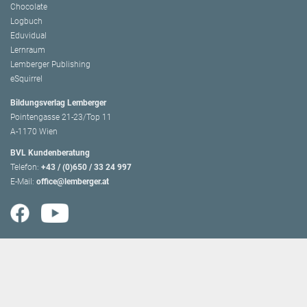
Chocolate
Logbuch
Eduvidual
Lernraum
Lemberger Publishing
eSquirrel
Bildungsverlag Lemberger
Pointengasse 21-23/Top 11
A-1170 Wien
BVL Kundenberatung
Telefon:
+43 / (0)650 / 33 24 997
E-Mail:
office@lemberger.at