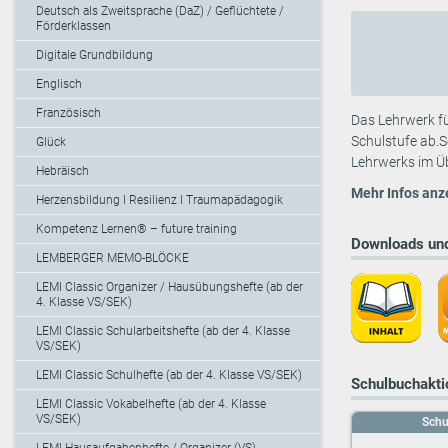
Deutsch als Zweitsprache (DaZ) / Geflüchtete /
Förderklassen
Digitale Grundbildung
Englisch
Französisch
Das Lehrwerk fü
Schulstufe ab.S
Glück
Lehrwerks im Üb
Hebräisch
Mehr Infos anz
Herzensbildung I Resilienz I Traumapädagogik
Kompetenz Lernen® – future training
Downloads und
LEMBERGER MEMO-BLÖCKE
LEMI Classic Organizer / Hausübungshefte (ab der
4. Klasse VS/SEK)
LEMI Classic Schularbeitshefte (ab der 4. Klasse
VS/SEK)
LEMI Classic Schulhefte (ab der 4. Klasse VS/SEK)
Schulbuchaktio
LEMI Classic Vokabelhefte (ab der 4. Klasse
VS/SEK)
Schu
LEMI Hausaufgabenhefte / Organizer (VS)