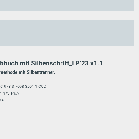
bbuch mit Silbenschrift_LP’23 v1.1
methode mit Silbentrenner.
4C-978-3-7098-3201-1-COD
r in Wien/A
0 €