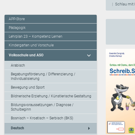
Schlau mit
APP-Store
Pädagogik
Lehrplan 23 – Kompetenz Lernen
Kindergarten und Vorschule
expand_more
Volksschule und ASO
Arabisch
Begabungsförderung / Differenzierung /
Individualisierung
Bewegung und Sport
Bildnerische Erziehung / Künstlerische Gestaltung
Bildungsvoraussetzungen / Diagnose /
Schulbeginn
Bosnisch – Kroatisch – Serbisch (BKS)
arrow_right
Deutsch