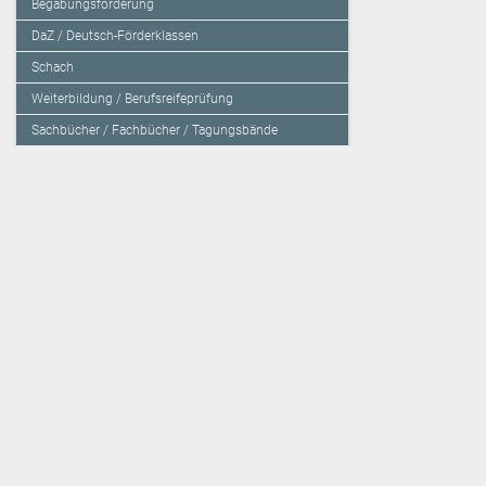
Begabungsförderung
DaZ / Deutsch-Förderklassen
Schach
Weiterbildung / Berufsreifeprüfung
Sachbücher / Fachbücher / Tagungsbände
Herzensbildung / Resilienz / Traumapädagogik
Programmieren mit Kids
Deutschland – Grundschule
Deutschland – Gymnasium
Über den Verlag
Unsere Kooperati
Impressum, AGB und Lieferbestimmungen
Veritas Verlag
Kontakt
Mildenberger Verl
Kundenberatung (E-Mail)
elk Verlag
Auslieferung (Direktbestellung für den Buchhandel)
Lernserver - Indiv
Datenschutzerklärung
TimeTEX
Playmit
Lemberger Blog