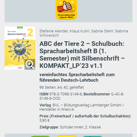
Stefanie Alender
;
Klaus Kuhn
;
Sabine Stehr
;
Sabrina
Willwersch
ABC der Tiere 2 – Schulbuch:
Spracharbeitsheft B (1.
Semester) mit Silbenschrift –
KOMPAKT_LP’23 v1.1
vereinfachtes Spracharbeitsheft zum
führenden Deutsch-Lehrbuch
96 Seiten, A4, 4C, geheftet
ISBN
978-3-7098-3149-6,
Bestellnummer
G-4C-8-
3149-6-COD
Verlag
: BVL – Bildungsverlag Lemberger GmbH /
Hersteller in Wien/A
Preis (Freiverkauf / außerhalb der Schulbuchaktion)
:
5,90 €
Zielgruppe
: Schüler:innen, 2. Klasse