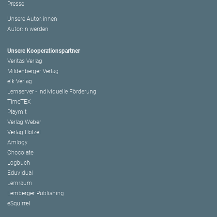
Presse
Unsere Autor:innen
Autor:in werden
Unsere Kooperationspartner
Veritas Verlag
Mildenberger Verlag
elk Verlag
Lernserver - Individuelle Förderung
TimeTEX
Playmit
Verlag Weber
Verlag Hölzel
Amlogy
Chocolate
Logbuch
Eduvidual
Lernraum
Lemberger Publishing
eSquirrel