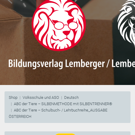
Shop
Volksschule und ASO
Deutsch
ABC der Tiere – SILBENMETHODE mit SILBENTRENNER®
ABC der Tiere – Schulbuch- / Lehrbuchreihe_AUSGABE
ÖSTERREICH