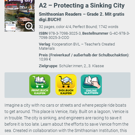
A2 – Protecting a Sinking City
Smithsonian Readers – Grade 2. Mit gratis
digi.BUCH!
32 pages, color 4/4, Perfect Bound; 1742 words
ISBN
978-3-7098-3025-3,
Bestellnummer
G-4C-978-3-
7098-3025-3-COD
Verlag
: Kooperation BVL – Teacher’s Created
Materials
Preis (Freiverkauf / außerhalb der Schulbuchaktion)
:
10,99 €
Zielgruppe
: Schüler:innen, 2., 3. Klasse
Imagine a city with no cars or streets and where people ride boats
to get around. This place is Venice, Italy. Built on a lagoon, Venice is
in trouble. The city is sinking, and engineers are racing to save it
before it is too late. Learn about the efforts to save Venice from the
sea. Created in collaboration with the Smithsonian Institution, this