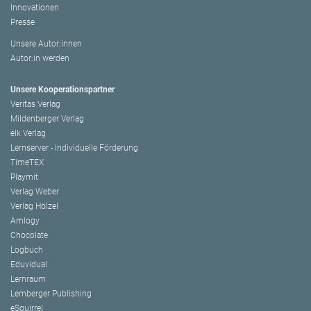
Innovationen
Presse
Unsere Autor:innen
Autor:in werden
Unsere Kooperationspartner
Veritas Verlag
Mildenberger Verlag
elk Verlag
Lernserver - Individuelle Förderung
TimeTEX
Playmit
Verlag Weber
Verlag Hölzel
Amlogy
Chocolate
Logbuch
Eduvidual
Lernraum
Lemberger Publishing
eSquirrel