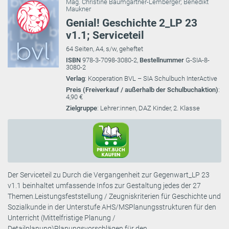
Mag. Christine Baumgartner-Lemberger
;
Benedikt
Maukner
Genial! Geschichte 2_LP 23
v1.1; Serviceteil
64 Seiten, A4, s/w, geheftet
ISBN
978-3-7098-3080-2,
Bestellnummer
G-SIA-8-
3080-2
Verlag
: Kooperation BVL – SIA Schulbuch InterActive
Preis (Freiverkauf / außerhalb der Schulbuchaktion)
:
4,90 €
Zielgruppe
: Lehrer:innen, DAZ Kinder, 2. Klasse
Der Serviceteil zu Durch die Vergangenheit zur Gegenwart_LP 23
v1.1 beinhaltet umfassende Infos zur Gestaltung jedes der 27
Themen.Leistungsfeststellung / Zeugniskriterien für Geschichte und
Sozialkunde in der Unterstufe AHS/MSPlanungsstrukturen für den
Unterricht (Mittelfristige Planung /
Detailplanung)Planungsvorschlägen für den