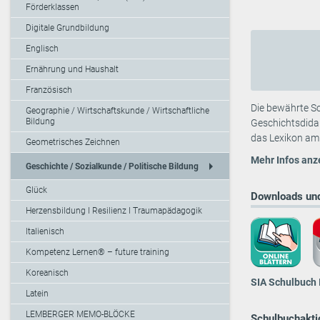
Förderklassen
Digitale Grundbildung
Englisch
Ernährung und Haushalt
Französisch
Die bewährte Sc
Geographie / Wirtschaftskunde / Wirtschaftliche
Bildung
Geschichts­dida
das Lexikon am 
Geometrisches Zeichnen
Mehr Infos anz
arrow_right
Geschichte / Sozialkunde / Politische Bildung
Glück
Downloads und
Herzensbildung I Resilienz I Traumapädagogik
Italienisch
Kompetenz Lernen® – future training
Koreanisch
SIA Schulbuch 
Latein
LEMBERGER MEMO-BLÖCKE
Schulbuchaktio