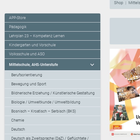
Shop
Mittel
APP-Store
Pädagogik
Lehrplan 23 – Kompetenz Lernen
Kindergarten und Vorschule
Volksschule und ASO
expand_more
Mittelschule, AHS-Unterstufe
Berufsorientierung
Bewegung und Sport
Bildnerische Erziehung / Künstlerische Gestaltung
Biologie / Umweltkunde / Umweltbildung
Bosnisch – Kroatisch – Serbisch (BKS)
Chemie
Deutsch
Deutsch als Zweitsprache (DaZ) / Geflüchtete /