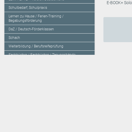
E-BOOK+ Solo
Schulbedarf, Schulpraxis
Lernen zu Hause / Ferien-Training /
Begabungsförderung
DaZ / Deutsch-Förderklassen
Schach
Weiterbildung / Berufsreifeprüfung
Sachbücher / Fachbücher / Tagungsbände
Herzensbildung / Resilienz / Traumapädagogik
Programmieren mit Kids
Deutschland – Grundschule
Deutschland – Gymnasium
Über den Verlag
Unsere Kooperati
Impressum, AGB und Lieferbestimmungen
Veritas Verlag
Kontakt
Mildenberger Verl
Kundenberatung (E-Mail)
elk Verlag