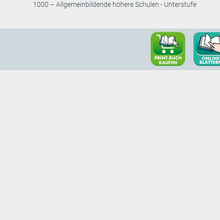
1000 – Allgemeinbildende höhere Schulen - Unterstufe
onspartner
Bildungsverlag L
Pointengasse 21-
ag
A-1170 Wien
BVL Kundenberat