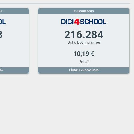
K+
E-Book Solo
3
216.284
10,19 €
K+
Liste: E-Book Solo