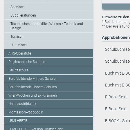
Spanisch
Supplierstunden
Hinweise zu den 
* Bei den hier a
Technisches und textiles Werken / Technik und
** Der Preis für 
Design
Türkisch
Approbationen 
Ukrainisch
Schulbuchlist
AHS-Oberstufe
Schulbuchlist
Polytechnische Schulen
Berufsschule
Buch mit E-B
Berufsbildende Mittlere Schulen
Buch mit E-B
Berufsbildende Höhere Schulen
Wien-Wochen und Exkursionen
E-Book Solo
Holocaustdidaktik
E-Book Solo
Montessori-Pädagogik
E-BOOK+ Solo
LEMI HEFTE
LEMI HEFTE – Version Deutschland