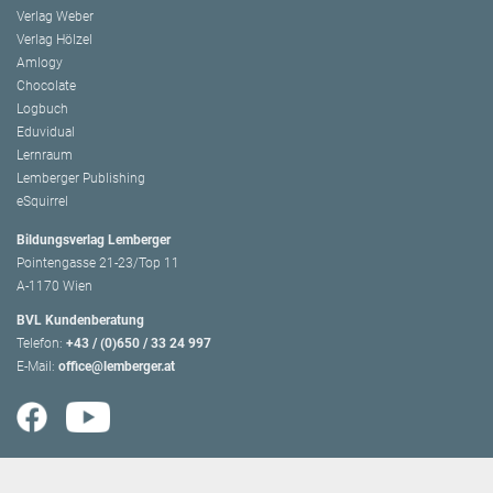
Verlag Weber
Verlag Hölzel
Amlogy
Chocolate
Logbuch
Eduvidual
Lernraum
Lemberger Publishing
eSquirrel
Bildungsverlag Lemberger
Pointengasse 21-23/Top 11
A-1170 Wien
BVL Kundenberatung
Telefon:
+43 / (0)650 / 33 24 997
E-Mail:
office@lemberger.at