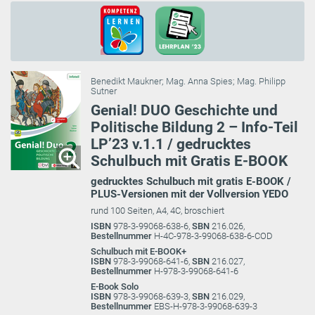
Benedikt Maukner
;
Mag. Anna Spies
;
Mag. Philipp
Sutner
Genial! DUO Geschichte und
Politische Bildung 2 – Info-Teil
LP’23 v.1.1 / gedrucktes
Schulbuch mit Gratis E-BOOK
gedrucktes Schulbuch mit gratis E-BOOK /
PLUS-Versionen mit der Vollversion YEDO
rund 100 Seiten, A4, 4C, broschiert
ISBN
978-3-99068-638-6,
SBN
216.026,
Bestellnummer
H-4C-978-3-99068-638-6-COD
Schulbuch mit E-BOOK+
ISBN
978-3-99068-641-6,
SBN
216.027,
Bestellnummer
H-978-3-99068-641-6
E-Book Solo
ISBN
978-3-99068-639-3,
SBN
216.029,
Bestellnummer
EBS-H-978-3-99068-639-3