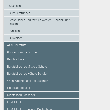
Spanisch
Supplierstunden
Technisches und textiles Werken / Technik und
Design
Türkisch
Ukrainisch
AHS-Oberstufe
Polytechnische Schulen
Berufsschule
Berufsbildende Mittlere Schulen
Berufsbildende Höhere Schulen
Wien-Wochen und Exkursionen
Holocaustdidaktik
Montessori-Pädagogik
LEMI HEFTE
LEMI HEFTE – Version Deutschland