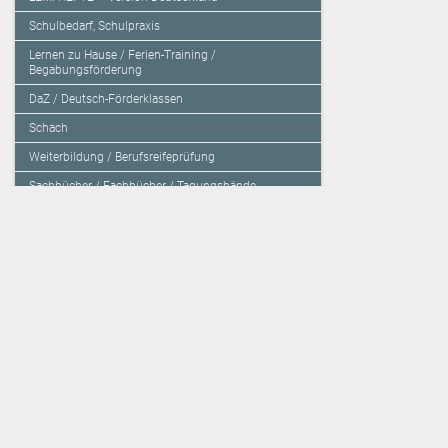
Schulbedarf, Schulpraxis
Lernen zu Hause / Ferien-Training /
Begabungsförderung
DaZ / Deutsch-Förderklassen
Schach
Weiterbildung / Berufsreifeprüfung
Sachbücher / Fachbücher / Tagungsbände
Herzensbildung / Resilienz / Traumapädagogik
Programmieren mit Kids
Deutschland – Grundschule
Deutschland – Gymnasium
Über den Verlag
Unsere Kooperati
Impressum, AGB und Lieferbestimmungen
Veritas Verlag
Kontakt
Mildenberger Verl
Kundenberatung (E-Mail)
elk Verlag