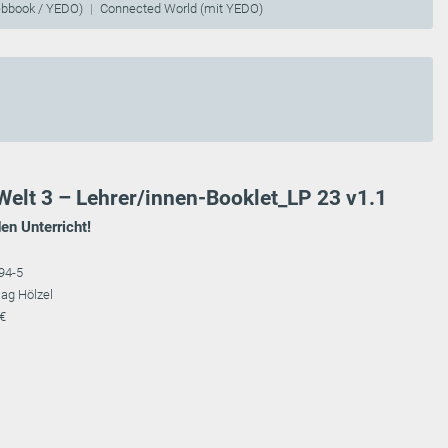
ebbook / YEDO)
Connected World (mit YEDO)
Welt 3 – Lehrer/innen-Booklet_LP 23 v1.1
den Unterricht!
94-5
lag Hölzel
 €