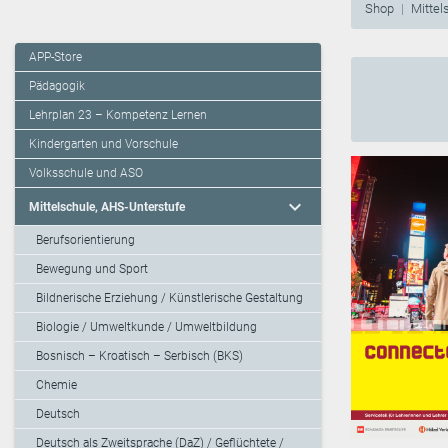
Shop
Mittel
APP-Store
Pädagogik
Lehrplan 23 – Kompetenz Lernen
Kindergarten und Vorschule
Volksschule und ASO
expand_more
Mittelschule, AHS-Unterstufe
Berufsorientierung
Bewegung und Sport
Bildnerische Erziehung / Künstlerische Gestaltung
Biologie / Umweltkunde / Umweltbildung
Bosnisch – Kroatisch – Serbisch (BKS)
Chemie
Deutsch
Deutsch als Zweitsprache (DaZ) / Geflüchtete /