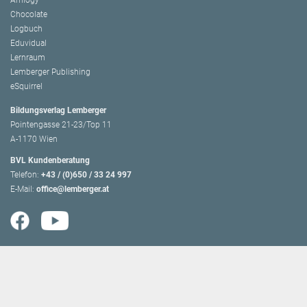
Amlogy
Chocolate
Logbuch
Eduvidual
Lernraum
Lemberger Publishing
eSquirrel
Bildungsverlag Lemberger
Pointengasse 21-23/Top 11
A-1170 Wien
BVL Kundenberatung
Telefon:
+43 / (0)650 / 33 24 997
E-Mail:
office@lemberger.at