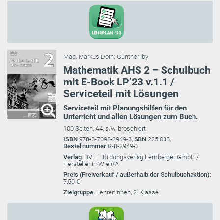
Mag. Markus Dorn
;
Günther Iby
Mathematik AHS 2 – Schulbuch
mit E-Book LP’23 v.1.1 /
Serviceteil mit Lösungen
Serviceteil mit Planungshilfen für den
Unterricht und allen Lösungen zum Buch.
100 Seiten, A4, s/w, broschiert
ISBN
978-3-7098-2949-3,
SBN
225.038,
Bestellnummer
G-8-2949-3
Verlag
: BVL – Bildungsverlag Lemberger GmbH /
Hersteller in Wien/A
Preis (Freiverkauf / außerhalb der Schulbuchaktion)
:
7,50 €
Zielgruppe
: Lehrer:innen, 2. Klasse