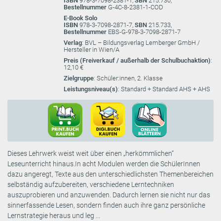
ISBN
978-3-7098-2381-1,
SBN
215.730,
Bestellnummer
G-4C-8-2381-1-COD
E-Book Solo
ISBN
978-3-7098-2871-7,
SBN
215.733,
Bestellnummer
EBS-G-978-3-7098-2871-7
Verlag
: BVL – Bildungsverlag Lemberger GmbH /
Hersteller in Wien/A
Preis (Freiverkauf / außerhalb der Schulbuchaktion)
:
12,10 €
Zielgruppe
: Schüler:innen, 2. Klasse
Leistungsniveau(s)
: Standard + Standard AHS + AHS
Dieses Lehrwerk weist weit über einen „herkömmlichen“
Leseunterricht hinaus.In acht Modulen werden die SchülerInnen
dazu angeregt, Texte aus den unterschiedlichsten Themenbereichen
selbständig aufzubereiten, verschiedene Lerntechniken
auszuprobieren und anzuwenden. Dadurch lernen sie nicht nur das
sinnerfassende Lesen, sondern finden auch ihre ganz persönliche
Lernstrategie heraus und leg ...