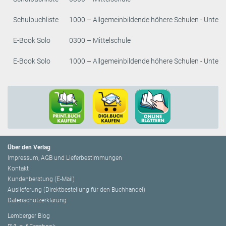
Schulbuchliste
1000 – Allgemeinbildende höhere Schulen - Unters
E-Book Solo
0300 – Mittelschule
E-Book Solo
1000 – Allgemeinbildende höhere Schulen - Unters
Über den Verlag
Impressum, AGB und Lieferbestimmungen
Kontakt
Kundenberatung (E-Mail)
Auslieferung (Direktbestellung für den Buchhandel)
Datenschutzerklärung
Lemberger Blog