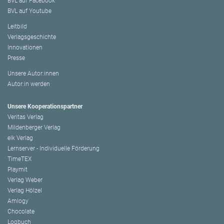
BVL auf Facebook
BVL auf Youtube
Leitbild
Verlagsgeschichte
Innovationen
Presse
Unsere Autor:innen
Autor:in werden
Unsere Kooperationspartner
Veritas Verlag
Mildenberger Verlag
elk Verlag
Lernserver - Individuelle Förderung
TimeTEX
Playmit
Verlag Weber
Verlag Hölzel
Amlogy
Chocolate
Logbuch