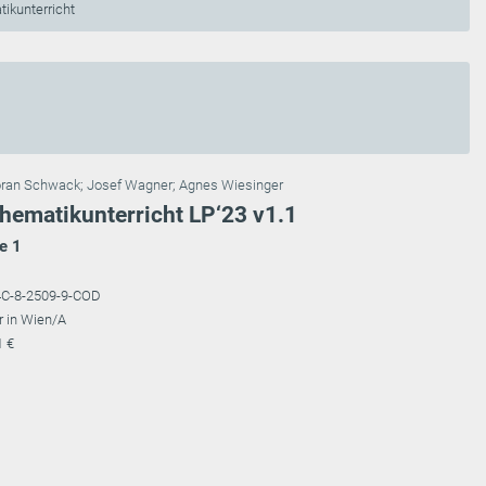
ikunterricht
ran Schwack
;
Josef Wagner
;
Agnes Wiesinger
hematikunterricht LP‘23 v1.1
e 1
4C-8-2509-9-COD
r in Wien/A
1 €