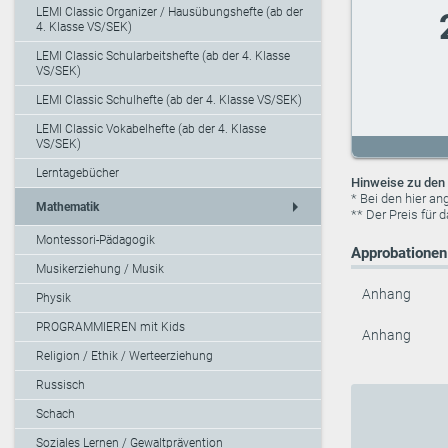
LEMI Classic Organizer / Hausübungshefte (ab der
4. Klasse VS/SEK)
LEMI Classic Schularbeitshefte (ab der 4. Klasse
VS/SEK)
LEMI Classic Schulhefte (ab der 4. Klasse VS/SEK)
LEMI Classic Vokabelhefte (ab der 4. Klasse
VS/SEK)
Lerntagebücher
Hinweise zu den 
* Bei den hier a
arrow_right
Mathematik
** Der Preis für 
Montessori-Pädagogik
Approbationen 
Musikerziehung / Musik
Anhang
Physik
PROGRAMMIEREN mit Kids
Anhang
Religion / Ethik / Werteerziehung
Russisch
Schach
Soziales Lernen / Gewaltprävention