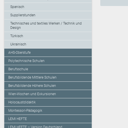
Spanisch
Supplierstunden
Technisches und textiles Werken / Technik und
Design
Türkisch
Ukrainisch
AHS-Oberstufe
Polytechnische Schulen
Berufsschule
Berufsbildende Mittlere Schulen
Berufsbildende Höhere Schulen
Wien-Wochen und Exkursionen
Holocaustdidaktik
Montessori-Pädagogik
LEMI HEFTE
LEMI HEFTE – Version Deutschland