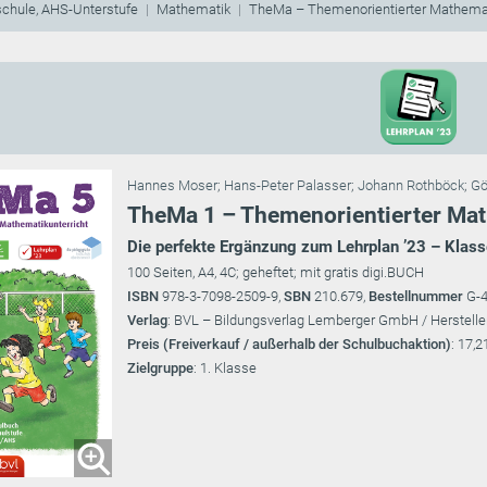
schule, AHS-Unterstufe
Mathematik
TheMa – Themenorientierter Mathemat
Hannes Moser
;
Hans-Peter Palasser
;
Johann Rothböck
;
Gö
TheMa 1 – Themenorientierter Mat
Die perfekte Ergänzung zum Lehrplan ’23 – Klass
100 Seiten, A4, 4C; geheftet; mit gratis digi.BUCH
ISBN
978-3-7098-2509-9,
SBN
210.679,
Bestellnummer
G-
Verlag
: BVL – Bildungsverlag Lemberger GmbH / Herstelle
Preis (Freiverkauf / außerhalb der Schulbuchaktion)
: 17,2
Zielgruppe
: 1. Klasse