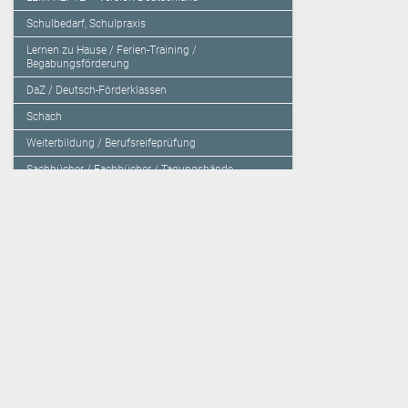
Schulbedarf, Schulpraxis
Lernen zu Hause / Ferien-Training /
Begabungsförderung
DaZ / Deutsch-Förderklassen
Schach
Weiterbildung / Berufsreifeprüfung
Sachbücher / Fachbücher / Tagungsbände
Herzensbildung / Resilienz / Traumapädagogik
Programmieren mit Kids
Deutschland – Grundschule
Deutschland – Gymnasium
Über den Verlag
Unsere Kooperati
Impressum, AGB und Lieferbestimmungen
Veritas Verlag
Kontakt
Mildenberger Verl
Kundenberatung (E-Mail)
elk Verlag