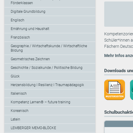
Förderklassen
Digitale Grundbildung
Englisch
Ernährung und Haushalt
Kompetenzorient
Französisch
Schüler*innen 
Geographie / Wirtschaftskunde / Wirtschaftliche
Fächern Deutsch
Bildung
Mehr Infos anz
Geometrisches Zeichnen
Geschichte / Sozialkunde / Politische Bildung
Downloads und
Glück
Herzensbildung I Resilienz I Traumapädagogik
Italienisch
Kompetenz Lernen® – future training
Koreanisch
Schulbuchaktio
Latein
LEMBERGER MEMO-BLÖCKE