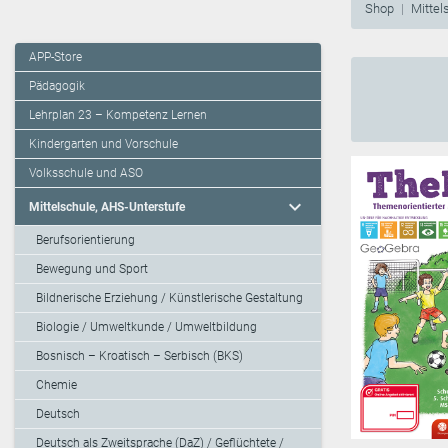
Shop
Mittel
APP-Store
Pädagogik
Lehrplan 23 – Kompetenz Lernen
Kindergarten und Vorschule
Volksschule und ASO
expand_more
Mittelschule, AHS-Unterstufe
Berufsorientierung
Bewegung und Sport
Bildnerische Erziehung / Künstlerische Gestaltung
Biologie / Umweltkunde / Umweltbildung
Bosnisch – Kroatisch – Serbisch (BKS)
Chemie
Deutsch
Deutsch als Zweitsprache (DaZ) / Geflüchtete /