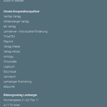
Autor:in werden
Unsere Kooperationspartner
Veritas Verlag
Mildenberger Verlag
elk Verlag
Lernserver - Individuelle Förderung
TimeTEX
Playmit
Verlag Weber
Verlag Hölzel
Amlogy
Chocolate
Logbuch
Eduvidual
Lernraum
Lemberger Publishing
eSquirrel
Bildungsverlag Lemberger
Pointengasse 21-23/Top 11
A-1170 Wien