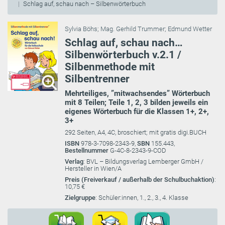
Schlag auf, schau nach – Silbenwörterbuch
Sylvia Böhs
;
Mag. Gerhild Trummer
;
Edmund Wetter
Schlag auf, schau nach…
Silbenwörterbuch v.2.1 /
Silbenmethode mit
Silbentrenner
Mehrteiliges, ”mitwachsendes” Wörterbuch
mit 8 Teilen; Teile 1, 2, 3 bilden jeweils ein
eigenes Wörterbuch für die Klassen 1+, 2+,
3+
292 Seiten, A4, 4C, broschiert; mit gratis digi.BUCH
ISBN
978-3-7098-2343-9,
SBN
155.443,
Bestellnummer
G-4C-8-2343-9-COD
Verlag
: BVL – Bildungsverlag Lemberger GmbH /
Hersteller in Wien/A
Preis (Freiverkauf / außerhalb der Schulbuchaktion)
:
10,75 €
Zielgruppe
: Schüler:innen, 1., 2., 3., 4. Klasse