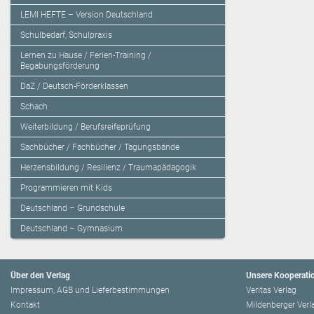
LEMI HEFTE – Version Deutschland
Schulbedarf, Schulpraxis
Lernen zu Hause / Ferien-Training /
Begabungsförderung
DaZ / Deutsch-Förderklassen
Schach
Weiterbildung / Berufsreifeprüfung
Sachbücher / Fachbücher / Tagungsbände
Herzensbildung / Resilienz / Traumapädagogik
Programmieren mit Kids
Deutschland – Grundschule
Deutschland – Gymnasium
Über den Verlag
Unsere Kooperati
Impressum, AGB und Lieferbestimmungen
Veritas Verlag
Kontakt
Mildenberger Verl