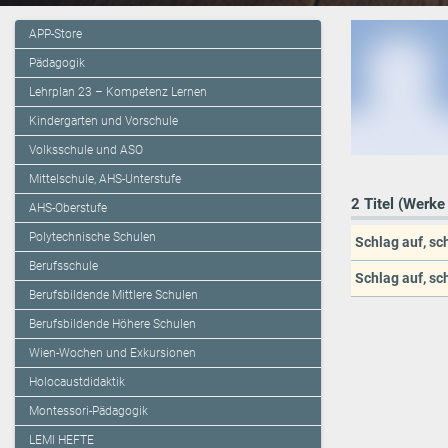
APP-Store
Pädagogik
Lehrplan 23 – Kompetenz Lernen
Kindergarten und Vorschule
Volksschule und ASO
Mittelschule, AHS-Unterstufe
2 Titel (Werke
AHS-Oberstufe
Polytechnische Schulen
Schlag auf, sc
Berufsschule
Schlag auf, sc
Berufsbildende Mittlere Schulen
Berufsbildende Höhere Schulen
Wien-Wochen und Exkursionen
Holocaustdidaktik
Montessori-Pädagogik
LEMI HEFTE