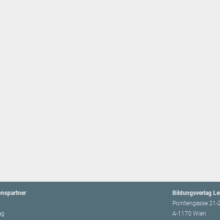
onspartner
Bildungsverlag L
Pointengasse 21-
ag
A-1170 Wien