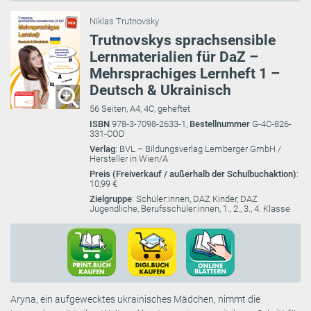
Niklas Trutnovsky
Trutnovskys sprachsensible
Lernmaterialien für DaZ –
Mehrsprachiges Lernheft 1 –
Deutsch & Ukrainisch
56 Seiten, A4, 4C, geheftet
ISBN
978-3-7098-2633-1,
Bestellnummer
G-4C-826-
331-COD
Verlag
: BVL – Bildungsverlag Lemberger GmbH /
Hersteller in Wien/A
Preis (Freiverkauf / außerhalb der Schulbuchaktion)
:
10,99 €
Zielgruppe
: Schüler:innen, DAZ Kinder, DAZ
Jugendliche, Berufsschüler:innen, 1., 2., 3., 4. Klasse
Aryna, ein aufgewecktes ukrainisches Mädchen, nimmt die