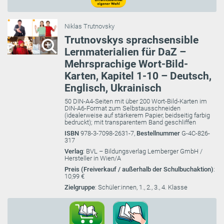
Niklas Trutnovsky
Trutnovskys sprachsensible
Lernmaterialien für DaZ –
Mehrsprachige Wort-Bild-
Karten, Kapitel 1-10 – Deutsch,
Englisch, Ukrainisch
50 DIN-A4-Seiten mit über 200 Wort-Bild-Karten im
DIN-A6-Format zum Selbstausschneiden
(idealerweise auf stärkerem Papier, beidseitig farbig
bedruckt); mit transparentem Band geschliffen
ISBN
978-3-7098-2631-7,
Bestellnummer
G-4C-826-
317
Verlag
: BVL – Bildungsverlag Lemberger GmbH /
Hersteller in Wien/A
Preis (Freiverkauf / außerhalb der Schulbuchaktion)
:
10,99 €
Zielgruppe
: Schüler:innen, 1., 2., 3., 4. Klasse