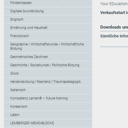
Förderklassen
Your EDucation O
Digitale Grundbildung
Verkaufsstart i
Englisch
Downloads und
Ernährung und Haushalt
Sämtliche Info
Französisch
Geographie / Wirtschaftskunde / Wirtschaftliche
Bildung
Geometrisches Zeichnen
Geschichte / Sozialkunde / Politische Bildung
Glück
Herzensbildung I Resilienz I Traumapädagogik
Italienisch
Kompetenz Lernen® – future training
Koreanisch
Latein
LEMBERGER MEMO-BLÖCKE