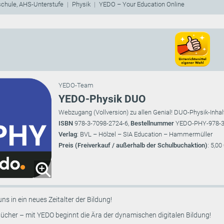
schule, AHS-Unterstufe
Physik
YEDO – Your Education Online
YEDO-Team
YEDO-Physik DUO
Webzugang (Vollversion) zu allen Genial! DUO-Physik-Inh
ISBN
978-3-7098-2724-6,
Bestellnummer
YEDO-PHY-978-3
Verlag
: BVL – Hölzel – SIA Education – Hammermüller
Preis (Freiverkauf / außerhalb der Schulbuchaktion)
: 5,00
uns in ein neues Zeitalter der Bildung!
ücher – mit YEDO beginnt die Ära der dynamischen digitalen Bildung!