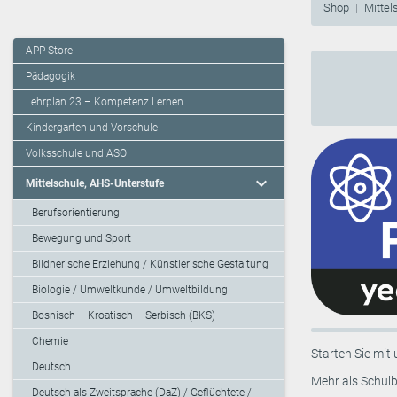
Shop
Mittel
APP-Store
Pädagogik
Lehrplan 23 – Kompetenz Lernen
Kindergarten und Vorschule
Volksschule und ASO
expand_more
Mittelschule, AHS-Unterstufe
Berufsorientierung
Bewegung und Sport
Bildnerische Erziehung / Künstlerische Gestaltung
Biologie / Umweltkunde / Umweltbildung
Bosnisch – Kroatisch – Serbisch (BKS)
Chemie
Starten Sie mit 
Deutsch
Mehr als Schulb
Deutsch als Zweitsprache (DaZ) / Geflüchtete /