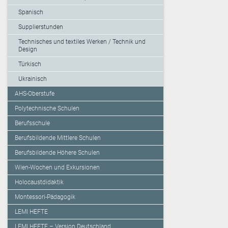
Spanisch
Supplierstunden
Technisches und textiles Werken / Technik und
Design
Türkisch
Ukrainisch
AHS-Oberstufe
Polytechnische Schulen
Berufsschule
Berufsbildende Mittlere Schulen
Berufsbildende Höhere Schulen
Wien-Wochen und Exkursionen
Holocaustdidaktik
Montessori-Pädagogik
LEMI HEFTE
LEMI HEFTE – Version Deutschland