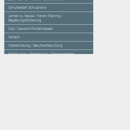
Schulbedarf, Schulpraxis
Lernen zu Hause / Ferien-Training /
Begabungsförderung
DaZ / Deutsch-Förderklassen
Schach
Weiterbildung / Berufsreifeprüfung
Sachbücher / Fachbücher / Tagungsbände
Herzensbildung / Resilienz / Traumapädagogik
Programmieren mit Kids
Deutschland – Grundschule
Deutschland – Gymnasium
Über den Verlag
Unsere Kooperati
Impressum, AGB und Lieferbestimmungen
Veritas Verlag
Kontakt
Mildenberger Verl
Kundenberatung (E-Mail)
elk Verlag