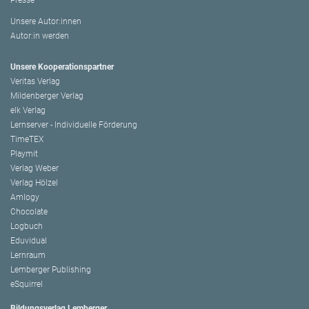
Unsere Autor:innen
Autor:in werden
Unsere Kooperationspartner
Veritas Verlag
Mildenberger Verlag
elk Verlag
Lernserver - Individuelle Förderung
TimeTEX
Playmit
Verlag Weber
Verlag Hölzel
Amlogy
Chocolate
Logbuch
Eduvidual
Lernraum
Lemberger Publishing
eSquirrel
Bildungsverlag Lemberger