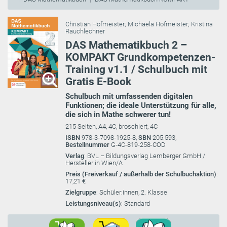
Christian Hofmeister
;
Michaela Hofmeister
;
Kristina
Rauchlechner
DAS Mathematikbuch 2 –
KOMPAKT Grundkompetenzen-
Training v1.1 / Schulbuch mit
Gratis E-Book
Schulbuch mit umfassenden digitalen
Funktionen; die ideale Unterstützung für alle,
die sich in Mathe schwerer tun!
215 Seiten, A4, 4C, broschiert, 4C
ISBN
978-3-7098-1925-8,
SBN
205.593,
Bestellnummer
G-4C-819-258-COD
Verlag
: BVL – Bildungsverlag Lemberger GmbH /
Hersteller in Wien/A
Preis (Freiverkauf / außerhalb der Schulbuchaktion)
:
17,21 €
Zielgruppe
: Schüler:innen, 2. Klasse
Leistungsniveau(s)
: Standard