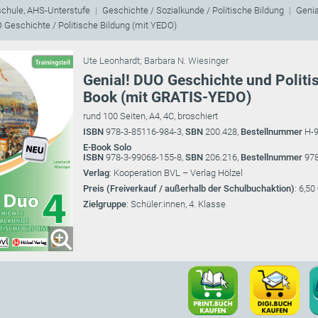
schule, AHS-Unterstufe
Geschichte / Sozialkunde / Politische Bildung
Geni
 Geschichte / Politische Bildung (mit YEDO)
Ute Leonhardt
;
Barbara N. Wiesinger
Genial! DUO Geschichte und Politis
Book (mit GRATIS-YEDO)
rund 100 Seiten, A4, 4C, broschiert
ISBN
978-3-85116-984-3,
SBN
200.428,
Bestellnummer
H-
E-Book Solo
ISBN
978-3-99068-155-8,
SBN
206.216,
Bestellnummer
978
Verlag
: Kooperation BVL – Verlag Hölzel
Preis (Freiverkauf / außerhalb der Schulbuchaktion)
: 6,50
Zielgruppe
: Schüler:innen, 4. Klasse