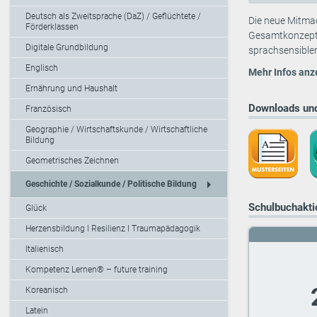
Deutsch als Zweitsprache (DaZ) / Geflüchtete /
Die neue Mitma
Förderklassen
Gesamtkonzept f
Digitale Grundbildung
sprachsensiblen
Englisch
Mehr Infos anz
Ernährung und Haushalt
Downloads und
Französisch
Geographie / Wirtschaftskunde / Wirtschaftliche
Bildung
Geometrisches Zeichnen
arrow_right
Geschichte / Sozialkunde / Politische Bildung
Schulbuchaktio
Glück
Herzensbildung I Resilienz I Traumapädagogik
Italienisch
Kompetenz Lernen® – future training
Koreanisch
Latein