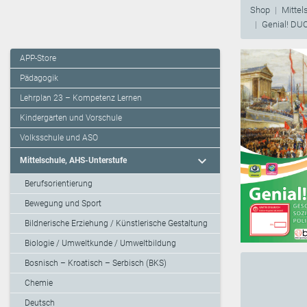
Shop
Mittel
Genial! DUO
APP-Store
Pädagogik
Lehrplan 23 – Kompetenz Lernen
Kindergarten und Vorschule
Volksschule und ASO
expand_more
Mittelschule, AHS-Unterstufe
Berufsorientierung
Bewegung und Sport
Bildnerische Erziehung / Künstlerische Gestaltung
Biologie / Umweltkunde / Umweltbildung
Bosnisch – Kroatisch – Serbisch (BKS)
Chemie
Deutsch