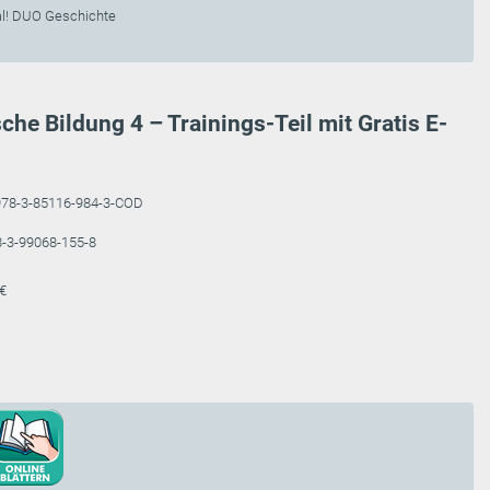
al! DUO Geschichte
che Bildung 4 – Trainings-Teil mit Gratis E-
978-3-85116-984-3-COD
-3-99068-155-8
 €