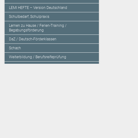
LEMI HEFTE – Version Deutschland
Schulbedarf, Schulpraxis
Lernen zu Hause / Ferien-Training /
Begabungsförderung
DaZ / Deutsch-Förderklassen
Schach
Weiterbildung / Berufsreifeprüfung
Sachbücher / Fachbücher / Tagungsbände
Herzensbildung / Resilienz / Traumapädagogik
Programmieren mit Kids
Deutschland – Grundschule
Deutschland – Gymnasium
Über den Verlag
Unsere Kooperati
Impressum, AGB und Lieferbestimmungen
Veritas Verlag
Kontakt
Mildenberger Verl