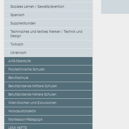
Soziales Lernen / Gewaltprävention
Spanisch
Supplierstunden
Technisches und textiles Werken / Technik und
Design
Türkisch
Ukrainisch
AHS-Oberstufe
Polytechnische Schulen
Berufsschule
Berufsbildende Mittlere Schulen
Berufsbildende Höhere Schulen
Wien-Wochen und Exkursionen
Holocaustdidaktik
Montessori-Pädagogik
LEMI HEFTE