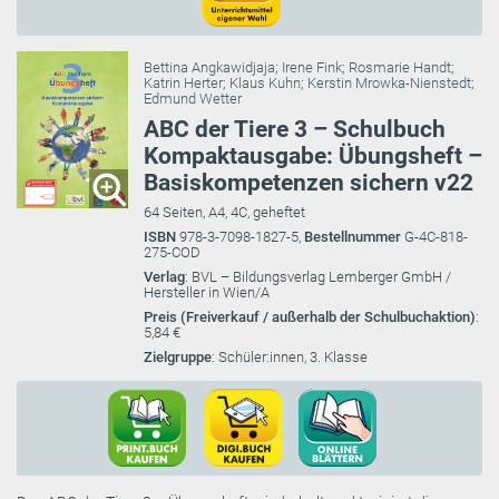
Bettina Angkawidjaja
;
Irene Fink
;
Rosmarie Handt
;
Katrin Herter
;
Klaus Kuhn
;
Kerstin Mrowka-Nienstedt
;
Edmund Wetter
ABC der Tiere 3 – Schulbuch
Kompaktausgabe: Übungsheft –
Basiskompetenzen sichern v22
64 Seiten, A4, 4C, geheftet
ISBN
978-3-7098-1827-5,
Bestellnummer
G-4C-818-
275-COD
Verlag
: BVL – Bildungsverlag Lemberger GmbH /
Hersteller in Wien/A
Preis (Freiverkauf / außerhalb der Schulbuchaktion)
:
5,84 €
Zielgruppe
: Schüler:innen, 3. Klasse