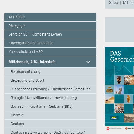
Shop
Mittel
APP-Store
Pädagogik
Lehrplan 23 – Kompetenz Lernen
Kindergarten und Vorschule
Volksschule und ASO
expand_more
Mittelschule, AHS-Unterstufe
Berufsorientierung
Bewegung und Sport
Bildnerische Erziehung / Künstlerische Gestaltung
Biologie / Umweltkunde / Umweltbildung
Bosnisch – Kroatisch – Serbisch (BKS)
Chemie
Deutsch
Deutsch als Zweitsprache (DaZ) / Geflüchtete /