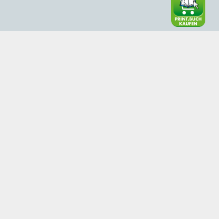
onspartner
Bildungsverlag L
Pointengasse 21-
ag
A-1170 Wien
BVL Kundenberat