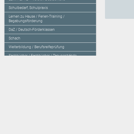
Schulbedarf, Schulpraxis
Lernen zu Hause / Ferien-Training /
Begabungsförderung
DaZ / Deutsch-Förderklassen
Schach
Weiterbildung / Berufsreifeprüfung
Sachbücher / Fachbücher / Tagungsbände
Herzensbildung / Resilienz / Traumapädagogik
Programmieren mit Kids
Deutschland – Grundschule
Deutschland – Gymnasium
Über den Verlag
Unsere Kooperati
Impressum, AGB und Lieferbestimmungen
Veritas Verlag
Kontakt
Mildenberger Verl
Kundenberatung (E-Mail)
elk Verlag