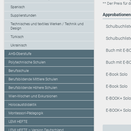
** Der Preis für 
Spanisch
Approbationen 
Supplierstunden
Technisches und textiles Werken / Technik und
Schulbuchlist
Design
Türkisch
Schulbuchlist
Ukrainisch
Buch mit E-B
AHS-Oberstufe
Buch mit E-B
Polytechnische Schulen
Berufsschule
E-Book Solo
Berufsbildende Mittlere Schulen
E-Book Solo
Berufsbildende Höhere Schulen
Wien-Wochen und Exkursionen
E-BOOK+ Solo
Holocaustdidaktik
E-BOOK+ Solo
Montessori-Pädagogik
LEMI HEFTE
LEMI HEFTE – Version Deutschland