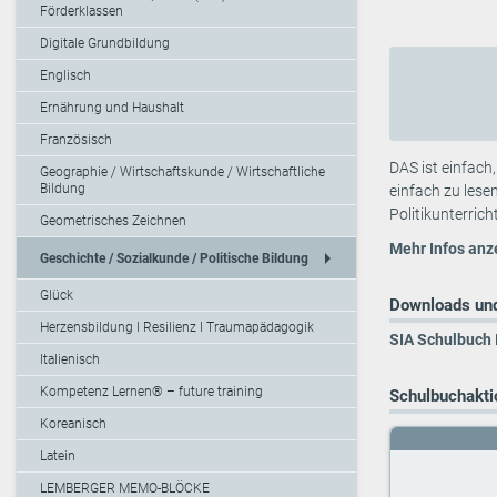
Förderklassen
Digitale Grundbildung
Englisch
Ernährung und Haushalt
Französisch
DAS ist einfach
Geographie / Wirtschaftskunde / Wirtschaftliche
Bildung
einfach zu lese
Politikunterrich
Geometrisches Zeichnen
Mehr Infos anz
arrow_right
Geschichte / Sozialkunde / Politische Bildung
Glück
Downloads und
Herzensbildung I Resilienz I Traumapädagogik
SIA Schulbuch 
Italienisch
Kompetenz Lernen® – future training
Schulbuchaktio
Koreanisch
Latein
LEMBERGER MEMO-BLÖCKE