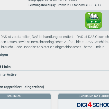
Leistungsniveau(s)
: Standard + Standard AHS + AHS
, DAS ist verständlich, DAS ist handlungsorientiert – DAS ist DAS Geschic
nden Texten sowie seinem chronologischen Aufbau bietet „DAS Geschichte
t braucht. Jede Doppelseite bietet ein abgeschlossenes Thema – mit In ...
eigen
 Links
InterActive
n (approbiert | eingereicht)
Schulbuch
Schulbuch mit E-BOO