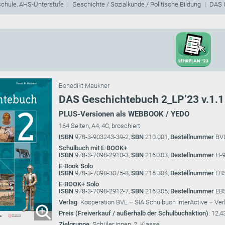
schule, AHS-Unterstufe
Geschichte / Sozialkunde / Politische Bildung
DAS 
Benedikt Maukner
DAS Geschichtebuch 2_LP’23 v.1.1
PLUS-Versionen als WEBBOOK / YEDO
164 Seiten, A4, 4C, broschiert
ISBN
978-3-903243-39-2,
SBN
210.001,
Bestellnummer
BV
Schulbuch mit E-BOOK+
ISBN
978-3-7098-2910-3,
SBN
216.303,
Bestellnummer
H-9
E-Book Solo
ISBN
978-3-7098-3075-8,
SBN
216.304,
Bestellnummer
EB
E-BOOK+ Solo
ISBN
978-3-7098-2912-7,
SBN
216.305,
Bestellnummer
EB
Verlag
: Kooperation BVL – SIA Schulbuch InterActive – Ver
Preis (Freiverkauf / außerhalb der Schulbuchaktion)
: 12,4
Zielgruppe
: Schüler:innen, 2. Klasse