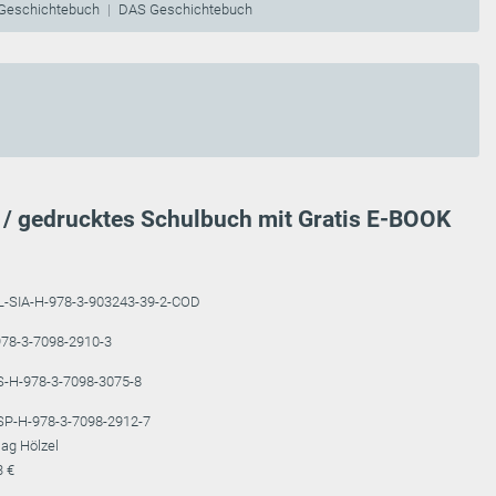
Geschichtebuch
DAS Geschichtebuch
 / gedrucktes Schulbuch mit Gratis E-BOOK
L-SIA-H-978-3-903243-39-2-COD
78-3-7098-2910-3
S-H-978-3-7098-3075-8
SP-H-978-3-7098-2912-7
lag Hölzel
3 €