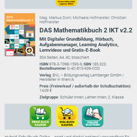
Mag. Markus Dorn
;
Michaela Hofmeister
;
Christian
Hofmeister
DAS Mathematikbuch 2 IKT v2.2
Mit Digitaler Grundbildung, Hörbuch,
Aufgabenmanager, Learning Analytics,
Lernvideos und Gratis-E-Book
304 Seiten, A4, 4C, broschiert
ISBN
978-3-7098-1593-9,
SBN
185.323,
Bestellnummer
G-4C-815-939-COD
Verlag
: BVL – Bildungsverlag Lemberger GmbH /
Hersteller in Wien/A
Preis (Freiverkauf / außerhalb der Schulbuchaktion)
:
14,09 €
Zielgruppe
: Schüler:innen, Lehrer:innen, 2. Klasse