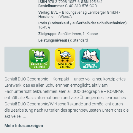
ISBN
978-3-7098-1057-6,
SBN
195.641,
Bestellnummer
G-4C-810-576-COD
Verlag
: BVL – Bildungsverlag Lemberger GmbH /
Hersteller in Wien/A
Preis (Freiverkauf / außerhalb der Schulbuchaktion)
:
16,45 €
Zielgruppe
: Schüler:innen, 1. Klasse
Leistungsniveau(s)
: Standard
Genial! DUO Geographie – Kompakt – unser völlig neu konzipiertes
Lehrwerk, das es allen SchülerInnen ermöglicht, aktiv am
Fachunterricht teilzunehmen. Genial! DUO Geographie – KOMPAKT
enthält alle Basisinformationen und viele Übungen des Lehrbuches
Genial! DUO Geographie/Wirtschaftskunde und ermöglicht durch
die Bearbeitung nach Kriterien des sprachbewussten Unterrichts die
aktive Teil ...
Mehr Infos anzeigen