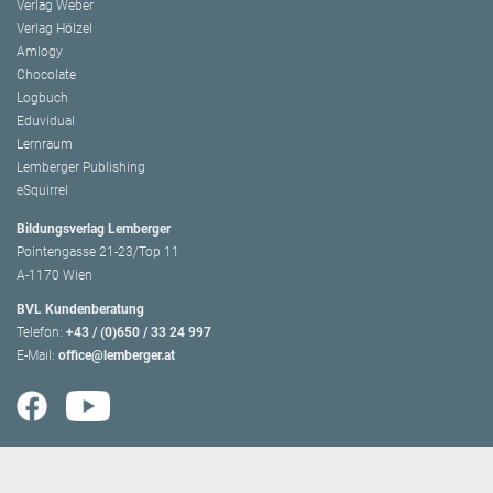
Verlag Weber
Verlag Hölzel
Amlogy
Chocolate
Logbuch
Eduvidual
Lernraum
Lemberger Publishing
eSquirrel
Bildungsverlag Lemberger
Pointengasse 21-23/Top 11
A-1170 Wien
BVL Kundenberatung
Telefon:
+43 / (0)650 / 33 24 997
E-Mail:
office@lemberger.at