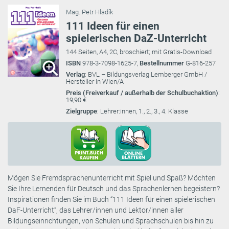
Mag. Petr Hladík
111 Ideen für einen
spielerischen DaZ-Unterricht
144 Seiten, A4, 2C, broschiert; mit Gratis-Download
ISBN
978-3-7098-1625-7,
Bestellnummer
G-816-257
Verlag
: BVL – Bildungsverlag Lemberger GmbH /
Hersteller in Wien/A
Preis (Freiverkauf / außerhalb der Schulbuchaktion)
:
19,90 €
Zielgruppe
: Lehrer:innen, 1., 2., 3., 4. Klasse
Mögen Sie Fremdsprachenunterricht mit Spiel und Spaß? Möchten
Sie Ihre Lernenden für Deutsch und das Sprachenlernen begeistern?
Inspirationen finden Sie im Buch “111 Ideen für einen spielerischen
DaF-Unterricht“, das Lehrer/innen und Lektor/innen aller
Bildungseinrichtungen, von Schulen und Sprachschulen bis hin zu