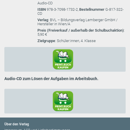
Audio-CD
ISBN
978-3-7098-1732-2,
Bestellnummer
G-817-322-
CD
Verlag
: BVL – Bildungsverlag Lemberger GmbH /
Hersteller in Wien/A
Preis (Freiverkauf / außerhalb der Schulbuchaktion)
:
5,90 €
Zielgruppe
: Schüler:innen, 4. Klasse
Audio-CD zum Lösen der Aufgaben im Arbeitsbuch.
Über den Verlag