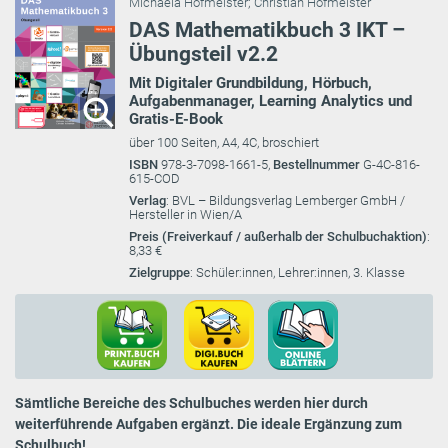
Michaela Hofmeister
;
Christian Hofmeister
DAS Mathematikbuch 3 IKT –
Übungsteil v2.2
Mit Digitaler Grundbildung, Hörbuch,
Aufgabenmanager, Learning Analytics und
Gratis-E-Book
über 100 Seiten, A4, 4C, broschiert
ISBN
978-3-7098-1661-5,
Bestellnummer
G-4C-816-
615-COD
Verlag
: BVL – Bildungsverlag Lemberger GmbH /
Hersteller in Wien/A
Preis (Freiverkauf / außerhalb der Schulbuchaktion)
:
8,33 €
Zielgruppe
: Schüler:innen, Lehrer:innen, 3. Klasse
Sämtliche Bereiche des Schulbuches werden hier durch
weiterführende Aufgaben ergänzt. Die ideale Ergänzung zum
Schulbuch!