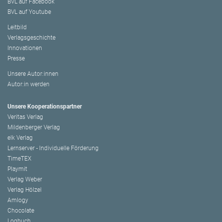
BVL auf Facebook
BVL auf Youtube
Leitbild
Verlagsgeschichte
Innovationen
Presse
Unsere Autor:innen
Autor:in werden
Unsere Kooperationspartner
Veritas Verlag
Mildenberger Verlag
elk Verlag
Lernserver - Individuelle Förderung
TimeTEX
Playmit
Verlag Weber
Verlag Hölzel
Amlogy
Chocolate
Logbuch