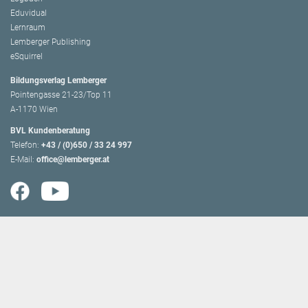
Eduvidual
Lernraum
Lemberger Publishing
eSquirrel
Bildungsverlag Lemberger
Pointengasse 21-23/Top 11
A-1170 Wien
BVL Kundenberatung
Telefon:
+43 / (0)650 / 33 24 997
E-Mail:
office@lemberger.at