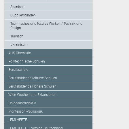
Spanisch
Supplierstunden
Technisches und textiles Werken / Technik und
Design
Türkisch
Ukrainisch
AHS-Oberstufe
Polytechnische Schulen
Berufsschule
Berufsbildende Mittlere Schulen
Berufsbildende Höhere Schulen
Wien-Wochen und Exkursionen
Holocaustdidaktik
Montessori-Pädagogik
LEMI HEFTE
LEMI HEFTE – Version Deutschland