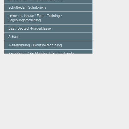
Schulbedarf, Schulpraxis
Lernen zu Hause / Ferien-Training /
Begabungsförderung
DaZ / Deutsch-Förderklassen
Schach
Weiterbildung / Berufsreifeprüfung
Sachbücher / Fachbücher / Tagungsbände
Herzensbildung / Resilienz / Traumapädagogik
Programmieren mit Kids
Deutschland – Grundschule
Deutschland – Gymnasium
Über den Verlag
Unsere Kooperati
Impressum, AGB und Lieferbestimmungen
Veritas Verlag
Kontakt
Mildenberger Verl
Kundenberatung (E-Mail)
elk Verlag