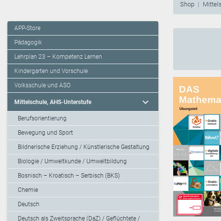
Shop
Mittel
APP-Store
Pädagogik
Lehrplan 23 – Kompetenz Lernen
Kindergarten und Vorschule
Volksschule und ASO
expand_more
Mittelschule, AHS-Unterstufe
Berufsorientierung
Bewegung und Sport
Bildnerische Erziehung / Künstlerische Gestaltung
Biologie / Umweltkunde / Umweltbildung
Bosnisch – Kroatisch – Serbisch (BKS)
Chemie
Deutsch
Deutsch als Zweitsprache (DaZ) / Geflüchtete /