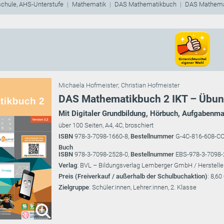
schule, AHS-Unterstufe
Mathematik
DAS Mathematikbuch
DAS Mathemat
Michaela Hofmeister
;
Christian Hofmeister
DAS Mathematikbuch 2 IKT – Übung
Mit Digitaler Grundbildung, Hörbuch, Aufgabenma
über 100 Seiten, A4, 4C, broschiert
ISBN
978-3-7098-1660-8,
Bestellnummer
G-4C-816-608-C
Buch
ISBN
978-3-7098-2528-0,
Bestellnummer
EBS-978-3-7098-
Verlag
: BVL – Bildungsverlag Lemberger GmbH / Herstelle
Preis (Freiverkauf / außerhalb der Schulbuchaktion)
: 8,60
Zielgruppe
: Schüler:innen, Lehrer:innen, 2. Klasse