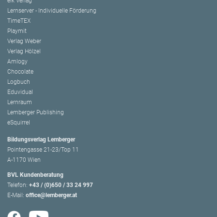
elk Verlag
Lernserver - Individuelle Förderung
TimeTEX
Playmit
Verlag Weber
Verlag Hölzel
Amlogy
Chocolate
Logbuch
Eduvidual
Lernraum
Lemberger Publishing
eSquirrel
Bildungsverlag Lemberger
Pointengasse 21-23/Top 11
A-1170 Wien
BVL Kundenberatung
Telefon:
+43 / (0)650 / 33 24 997
E-Mail:
office@lemberger.at