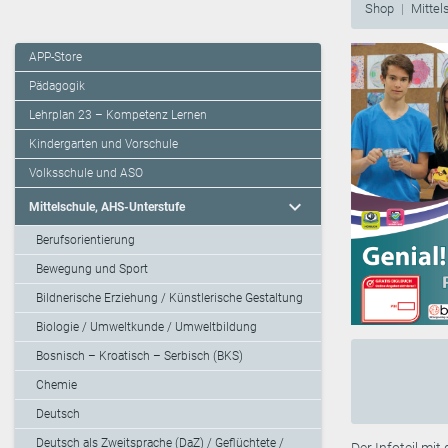
Shop
Mittel
APP-Store
Pädagogik
Lehrplan 23 – Kompetenz Lernen
Kindergarten und Vorschule
Volksschule und ASO
expand_more
Mittelschule, AHS-Unterstufe
Berufsorientierung
Bewegung und Sport
Bildnerische Erziehung / Künstlerische Gestaltung
Biologie / Umweltkunde / Umweltbildung
Bosnisch – Kroatisch – Serbisch (BKS)
Chemie
Deutsch
Deutsch als Zweitsprache (DaZ) / Geflüchtete /