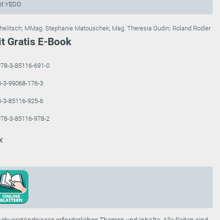
it YEDO
helitsch
;
MMag. Stephanie Matouschek
;
Mag. Theresia Oudin
;
Roland Rodler
it Gratis E-Book
78-3-85116-691-0
-3-99068-176-3
-3-85116-925-6
78-3-85116-978-2
 €