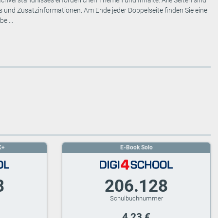
Fachverständnisses erforderlichen Themen und Inhalte. Alle Seiten sind
s und Zusatzinformationen. Am Ende jeder Doppelseite finden Sie eine
e ...
K+
E-Book Solo
8
206.128
4,23 €