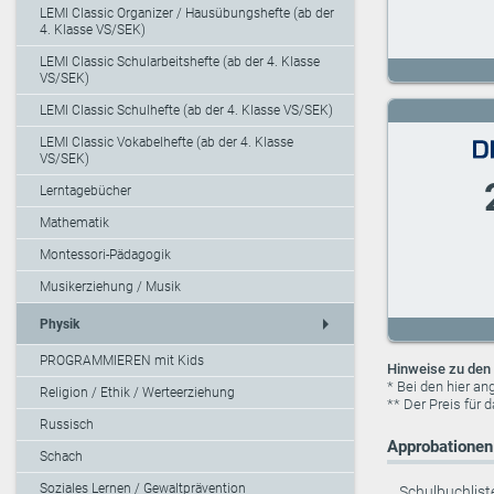
LEMI Classic Organizer / Hausübungshefte (ab der
4. Klasse VS/SEK)
LEMI Classic Schularbeitshefte (ab der 4. Klasse
VS/SEK)
LEMI Classic Schulhefte (ab der 4. Klasse VS/SEK)
LEMI Classic Vokabelhefte (ab der 4. Klasse
VS/SEK)
Lerntagebücher
Mathematik
Montessori-Pädagogik
Musikerziehung / Musik
arrow_right
Physik
PROGRAMMIEREN mit Kids
Hinweise zu den 
* Bei den hier a
Religion / Ethik / Werteerziehung
** Der Preis für 
Russisch
Approbationen 
Schach
Soziales Lernen / Gewaltprävention
Schulbuchlist