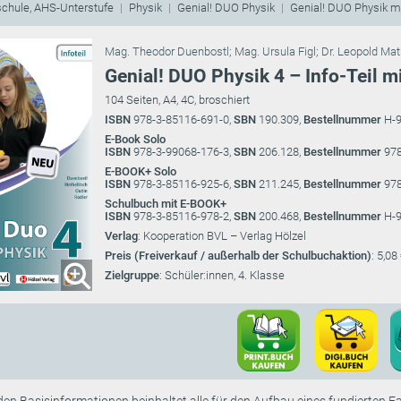
schule, AHS-Unterstufe
Physik
Genial! DUO Physik
Genial! DUO Physik m
Mag. Theodor Duenbostl
;
Mag. Ursula Figl
;
Dr. Leopold Mat
Genial! DUO Physik 4 – Info-Teil m
104 Seiten, A4, 4C, broschiert
ISBN
978-3-85116-691-0,
SBN
190.309,
Bestellnummer
H-9
E-Book Solo
ISBN
978-3-99068-176-3,
SBN
206.128,
Bestellnummer
978
E-BOOK+ Solo
ISBN
978-3-85116-925-6,
SBN
211.245,
Bestellnummer
978
Schulbuch mit E-BOOK+
ISBN
978-3-85116-978-2,
SBN
200.468,
Bestellnummer
H-9
Verlag
: Kooperation BVL – Verlag Hölzel
Preis (Freiverkauf / außerhalb der Schulbuchaktion)
: 5,08
Zielgruppe
: Schüler:innen, 4. Klasse