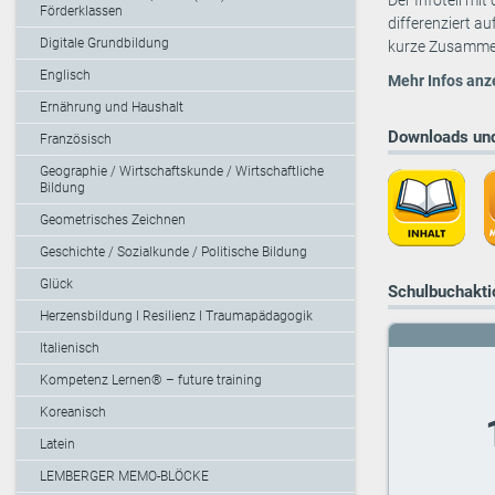
Der Infoteil mi
Förderklassen
differenziert a
Digitale Grundbildung
kurze Zusammen
Englisch
Mehr Infos anz
Ernährung und Haushalt
Downloads und
Französisch
Geographie / Wirtschaftskunde / Wirtschaftliche
Bildung
Geometrisches Zeichnen
Geschichte / Sozialkunde / Politische Bildung
Glück
Schulbuchaktio
Herzensbildung I Resilienz I Traumapädagogik
Italienisch
Kompetenz Lernen® – future training
Koreanisch
Latein
LEMBERGER MEMO-BLÖCKE