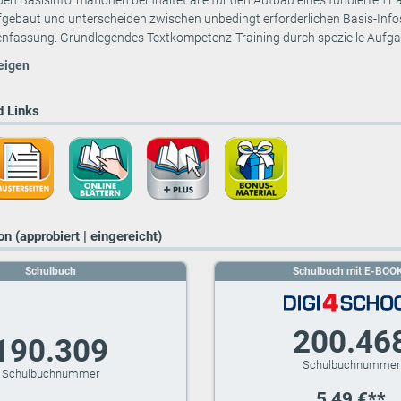
t den Basisinformationen beinhaltet alle für den Aufbau eines fundierten 
ufgebaut und unterscheiden zwischen unbedingt erforderlichen Basis-Info
fassung. Grundlegendes Textkompetenz-Training durch spezielle Aufgab
eigen
 Links
n (approbiert | eingereicht)
Schulbuch
Schulbuch mit E-BOO
200.46
190.309
5,49 €**