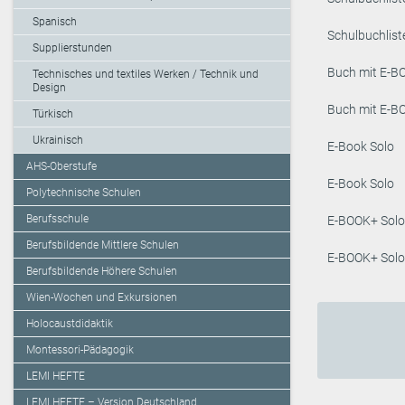
Spanisch
Schulbuchlist
Supplierstunden
Buch mit E-B
Technisches und textiles Werken / Technik und
Design
Buch mit E-B
Türkisch
Ukrainisch
E-Book Solo
AHS-Oberstufe
E-Book Solo
Polytechnische Schulen
Berufsschule
E-BOOK+ Solo
Berufsbildende Mittlere Schulen
E-BOOK+ Solo
Berufsbildende Höhere Schulen
Wien-Wochen und Exkursionen
Holocaustdidaktik
Montessori-Pädagogik
LEMI HEFTE
LEMI HEFTE – Version Deutschland