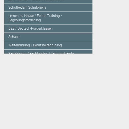
Schulbedarf, Schulpraxis
Lernen zu Hause / Ferien-Training /
Begabungsförderung
DaZ / Deutsch-Förderklassen
Schach
Weiterbildung / Berufsreifeprüfung
Sachbücher / Fachbücher / Tagungsbände
Herzensbildung / Resilienz / Traumapädagogik
Programmieren mit Kids
Deutschland – Grundschule
Deutschland – Gymnasium
Über den Verlag
Unsere Kooperati
Impressum, AGB und Lieferbestimmungen
Veritas Verlag
Kontakt
Mildenberger Verl
Kundenberatung (E-Mail)
elk Verlag