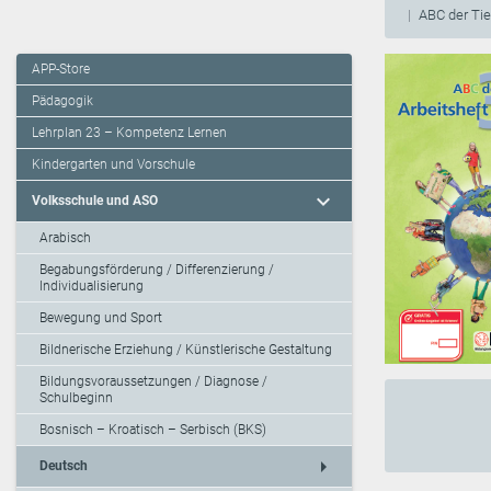
ABC der Ti
APP-Store
Pädagogik
Lehrplan 23 – Kompetenz Lernen
Kindergarten und Vorschule
expand_more
Volksschule und ASO
Arabisch
Begabungsförderung / Differenzierung /
Individualisierung
Bewegung und Sport
Bildnerische Erziehung / Künstlerische Gestaltung
Bildungsvoraussetzungen / Diagnose /
Schulbeginn
Bosnisch – Kroatisch – Serbisch (BKS)
arrow_right
Deutsch