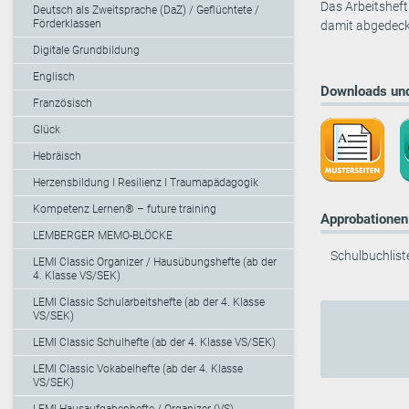
Das Arbeitsheft
Deutsch als Zweitsprache (DaZ) / Geflüchtete /
Förderklassen
damit abgedeckt
Digitale Grundbildung
Englisch
Downloads und
Französisch
Glück
Hebräisch
Herzensbildung I Resilienz I Traumapädagogik
Kompetenz Lernen® – future training
Approbationen 
LEMBERGER MEMO-BLÖCKE
Schulbuchlist
LEMI Classic Organizer / Hausübungshefte (ab der
4. Klasse VS/SEK)
LEMI Classic Schularbeitshefte (ab der 4. Klasse
VS/SEK)
LEMI Classic Schulhefte (ab der 4. Klasse VS/SEK)
LEMI Classic Vokabelhefte (ab der 4. Klasse
VS/SEK)
LEMI Hausaufgabenhefte / Organizer (VS)