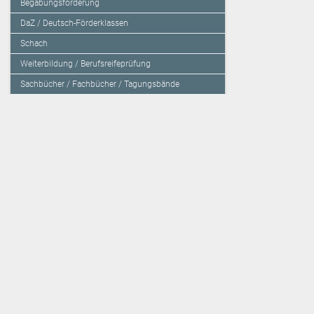
Begabungsförderung
DaZ / Deutsch-Förderklassen
Schach
Weiterbildung / Berufsreifeprüfung
Sachbücher / Fachbücher / Tagungsbände
Herzensbildung / Resilienz / Traumapädagogik
Programmieren mit Kids
Deutschland – Grundschule
Deutschland – Gymnasium
Über den Verlag
Unsere Kooperati
Impressum, AGB und Lieferbestimmungen
Veritas Verlag
Kontakt
Mildenberger Verl
Kundenberatung (E-Mail)
elk Verlag
Auslieferung (Direktbestellung für den Buchhandel)
Lernserver - Indiv
Datenschutzerklärung
TimeTEX
Playmit
Lemberger Blog