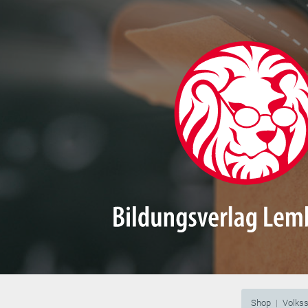
Shop
Volks