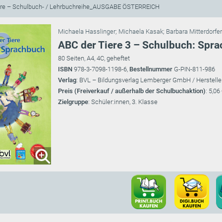
ere – Schulbuch- / Lehrbuchreihe_AUSGABE ÖSTERREICH
Michaela Hasslinger
;
Michaela Kasak
;
Barbara Mitterdorfer
ABC der Tiere 3 – Schulbuch: Spra
80 Seiten, A4, 4C, geheftet
ISBN
978-3-7098-1198-6,
Bestellnummer
G-PIN-811-986
Verlag
: BVL – Bildungsverlag Lemberger GmbH / Herstelle
Preis (Freiverkauf / außerhalb der Schulbuchaktion)
: 5,06
Zielgruppe
: Schüler:innen, 3. Klasse