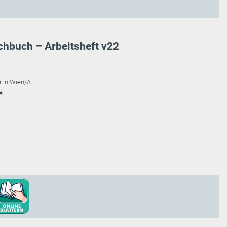
chbuch – Arbeitsheft v22
r in Wien/A
 €