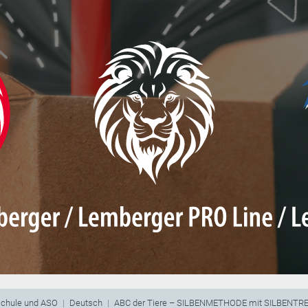
schule und ASO
Deutsch
ABC der Tiere – SILBENMETHODE mit SILBENT