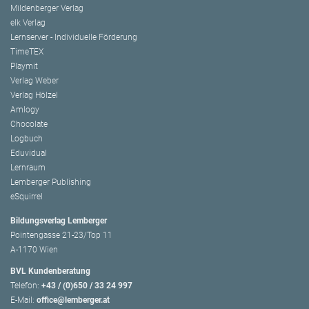
Mildenberger Verlag
elk Verlag
Lernserver - Individuelle Förderung
TimeTEX
Playmit
Verlag Weber
Verlag Hölzel
Amlogy
Chocolate
Logbuch
Eduvidual
Lernraum
Lemberger Publishing
eSquirrel
Bildungsverlag Lemberger
Pointengasse 21-23/Top 11
A-1170 Wien
BVL Kundenberatung
Telefon:
+43 / (0)650 / 33 24 997
E-Mail:
office@lemberger.at