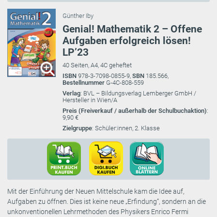
Günther Iby
Genial! Mathematik 2 – Offene
Aufgaben erfolgreich lösen!
LP’23
40 Seiten, A4, 4C geheftet
ISBN
978-3-7098-0855-9,
SBN
185.566,
Bestellnummer
G-4C-808-559
Verlag
: BVL – Bildungsverlag Lemberger GmbH /
Hersteller in Wien/A
Preis (Freiverkauf / außerhalb der Schulbuchaktion)
:
9,90 €
Zielgruppe
: Schüler:innen, 2. Klasse
Mit der Einführung der Neuen Mittelschule kam die Idee auf,
Aufgaben zu öffnen. Dies ist keine neue „Erfindung“, sondern an die
unkonventionellen Lehrmethoden des Physikers Enrico Fermi