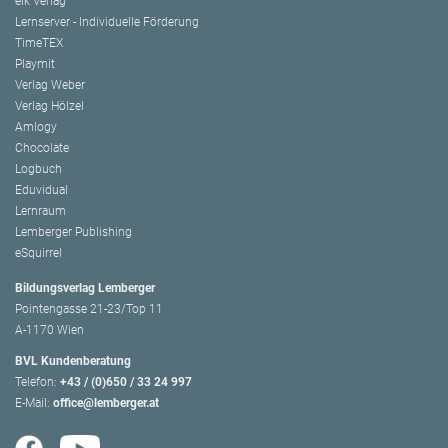
elk Verlag
Lernserver - Individuelle Förderung
TimeTEX
Playmit
Verlag Weber
Verlag Hölzel
Amlogy
Chocolate
Logbuch
Eduvidual
Lernraum
Lemberger Publishing
eSquirrel
Bildungsverlag Lemberger
Pointengasse 21-23/Top 11
A-1170 Wien
BVL Kundenberatung
Telefon:
+43 / (0)650 / 33 24 997
E-Mail:
office@lemberger.at