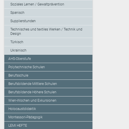
Soziales Lernen / Gewaltprävention
Spanisch
Supplierstunden
Technisches und textiles Werken / Technik und
Design
Türkisch
Ukrainisch
AHS-Oberstufe
Polytechnische Schulen
Berufsschule
Berufsbildende Mittlere Schulen
Berufsbildende Höhere Schulen
Wien-Wochen und Exkursionen
Holocaustdidaktik
Montessori-Pädagogik
LEMI HEFTE