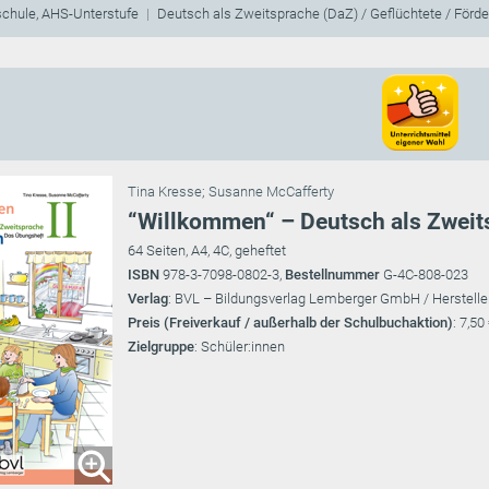
schule, AHS-Unterstufe
Deutsch als Zweitsprache (DaZ) / Geflüchtete / Förd
Tina Kresse
;
Susanne McCafferty
“Willkommen“ – Deutsch als Zweit
64 Seiten, A4, 4C, geheftet
ISBN
978-3-7098-0802-3,
Bestellnummer
G-4C-808-023
Verlag
: BVL – Bildungsverlag Lemberger GmbH / Herstelle
Preis (Freiverkauf / außerhalb der Schulbuchaktion)
: 7,50
Zielgruppe
: Schüler:innen