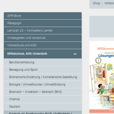
Shop
Mittel
APP-Store
Pädagogik
Lehrplan 23 – Kompetenz Lernen
Kindergarten und Vorschule
Volksschule und ASO
expand_more
Mittelschule, AHS-Unterstufe
Berufsorientierung
Bewegung und Sport
Bildnerische Erziehung / Künstlerische Gestaltung
Biologie / Umweltkunde / Umweltbildung
Bosnisch – Kroatisch – Serbisch (BKS)
Chemie
Deutsch
Deutsch als Zweitsprache (DaZ) / Geflüchtete /