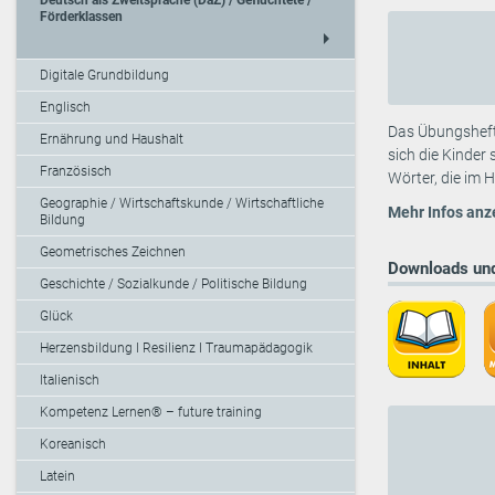
Förderklassen
arrow_right
Digitale Grundbildung
Englisch
Das Übungsheft 
Ernährung und Haushalt
sich die Kinder
Französisch
Wörter, die im H
Geographie / Wirtschaftskunde / Wirtschaftliche
Mehr Infos anz
Bildung
Geometrisches Zeichnen
Downloads und
Geschichte / Sozialkunde / Politische Bildung
Glück
Herzensbildung I Resilienz I Traumapädagogik
Italienisch
Kompetenz Lernen® – future training
Koreanisch
Latein