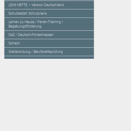
LEMI HEFTE – Version Deutschland
Schulbedarf, Schulpraxis
Lernen zu Hause / Ferien-Training /
Begabungsförderung
DaZ / Deutsch-Förderklassen
Schach
Weiterbildung / Berufsreifeprüfung
Sachbücher / Fachbücher / Tagungsbände
Herzensbildung / Resilienz / Traumapädagogik
Programmieren mit Kids
Deutschland – Grundschule
Deutschland – Gymnasium
Über den Verlag
Unsere Kooperati
Impressum, AGB und Lieferbestimmungen
Veritas Verlag
Kontakt
Mildenberger Verl