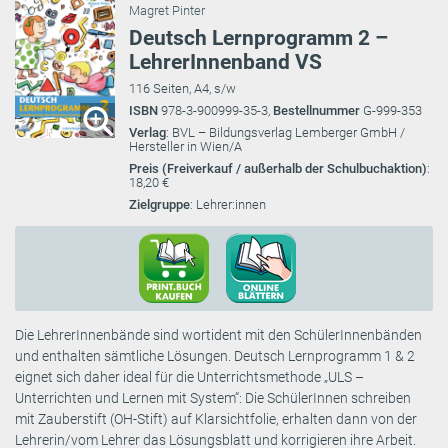
Magret Pinter
Deutsch Lernprogramm 2 –
LehrerInnenband VS
116 Seiten, A4, s/w
ISBN
978-3-900999-35-3,
Bestellnummer
G-999-353
Verlag
: BVL – Bildungsverlag Lemberger GmbH /
Hersteller in Wien/A
Preis (Freiverkauf / außerhalb der Schulbuchaktion)
:
18,20 €
Zielgruppe
: Lehrer:innen
Die LehrerInnenbände sind wortident mit den SchülerInnenbänden
und enthalten sämtliche Lösungen. Deutsch Lernprogramm 1 & 2
eignet sich daher ideal für die Unterrichtsmethode „ULS –
Unterrichten und Lernen mit System“: Die SchülerInnen schreiben
mit Zauberstift (OH-Stift) auf Klarsichtfolie, erhalten dann von der
Lehrerin/vom Lehrer das Lösungsblatt und korrigieren ihre Arbeit.