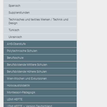
Spanisch
Supplierstunden
Technisches und textiles Werken / Technik und
Design
Türkisch
Ukrainisch
AHS-Oberstufe
Polytechnische Schulen
Berufsschule
Berufsbildende Mittlere Schulen
Berufsbildende Höhere Schulen
Wien-Wochen und Exkursionen
Holocaustdidaktik
Montessori-Pädagogik
LEMI HEFTE
LEMI HEFTE – Version Deutschland