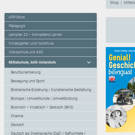
Shop
Mittel
APP-Store
Pädagogik
Lehrplan 23 – Kompetenz Lernen
Kindergarten und Vorschule
Volksschule und ASO
expand_more
Mittelschule, AHS-Unterstufe
Berufsorientierung
Bewegung und Sport
Bildnerische Erziehung / Künstlerische Gestaltung
Biologie / Umweltkunde / Umweltbildung
Bosnisch – Kroatisch – Serbisch (BKS)
Chemie
Deutsch
Deutsch als Zweitsprache (DaZ) / Geflüchtete /