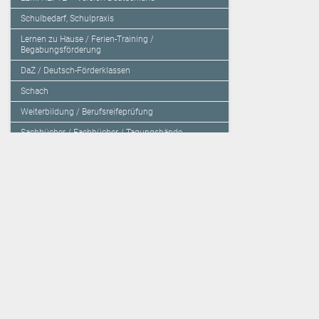
Schulbedarf, Schulpraxis
Lernen zu Hause / Ferien-Training /
Begabungsförderung
DaZ / Deutsch-Förderklassen
Schach
Weiterbildung / Berufsreifeprüfung
Sachbücher / Fachbücher / Tagungsbände
Herzensbildung / Resilienz / Traumapädagogik
Programmieren mit Kids
Deutschland – Grundschule
Deutschland – Gymnasium
Über den Verlag
Unsere Kooperati
Impressum, AGB und Lieferbestimmungen
Veritas Verlag
Kontakt
Mildenberger Verl
Kundenberatung (E-Mail)
elk Verlag