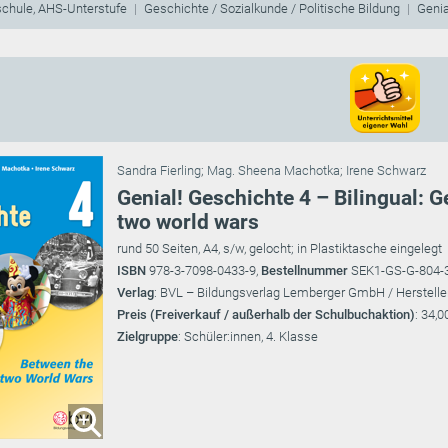
schule, AHS-Unterstufe
Geschichte / Sozialkunde / Politische Bildung
Genia
Sandra Fierling
;
Mag. Sheena Machotka
;
Irene Schwarz
Genial! Geschichte 4 – Bilingual: G
two world wars
rund 50 Seiten, A4, s/w, gelocht; in Plastiktasche eingelegt
ISBN
978-3-7098-0433-9,
Bestellnummer
SEK1-GS-G-804-
Verlag
: BVL – Bildungsverlag Lemberger GmbH / Herstelle
Preis (Freiverkauf / außerhalb der Schulbuchaktion)
: 34,0
Zielgruppe
: Schüler:innen, 4. Klasse