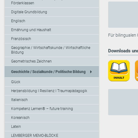
Förderklassen
Digitale Grundbildung
Englisch
Ernährung und Haushalt
Für bilingualen
Französisch
Geographie / Wirtschaftskunde / Wirtschaftliche
Downloads und
Bildung
Geometrisches Zeichnen
arrow_right
Geschichte / Sozialkunde / Politische Bildung
Glück
Herzensbildung I Resilienz I Traumapädagogik
Italienisch
Kompetenz Lernen® – future training
Koreanisch
Latein
LEMBERGER MEMO-BLÖCKE