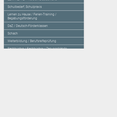
Schulbedarf, Schulpraxis
Lernen zu Hause / Ferien-Training /
Begabungsförderung
DaZ / Deutsch-Förderklassen
Schach
Weiterbildung / Berufsreifeprüfung
Sachbücher / Fachbücher / Tagungsbände
Herzensbildung / Resilienz / Traumapädagogik
Programmieren mit Kids
Deutschland – Grundschule
Deutschland – Gymnasium
Über den Verlag
Unsere Kooperati
Impressum, AGB und Lieferbestimmungen
Veritas Verlag
Kontakt
Mildenberger Verl
Kundenberatung (E-Mail)
elk Verlag