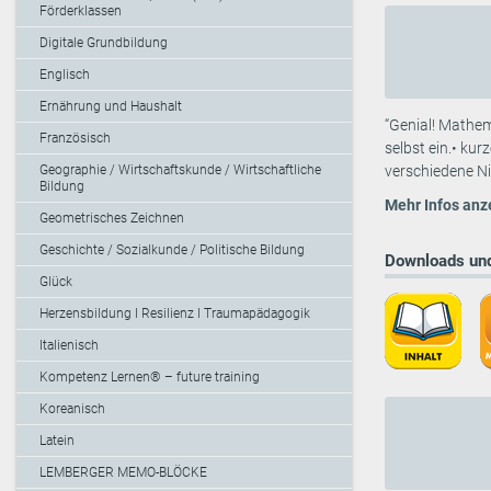
Förderklassen
Digitale Grundbildung
Englisch
Ernährung und Haushalt
“Genial! Mathem
Französisch
selbst ein.• ku
Geographie / Wirtschaftskunde / Wirtschaftliche
verschiedene Ni
Bildung
Mehr Infos anz
Geometrisches Zeichnen
Geschichte / Sozialkunde / Politische Bildung
Downloads und
Glück
Herzensbildung I Resilienz I Traumapädagogik
Italienisch
Kompetenz Lernen® – future training
Koreanisch
Latein
LEMBERGER MEMO-BLÖCKE