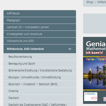
Shop
Mittel
APP-Store
Pädagogik
Lehrplan 23 – Kompetenz Lernen
Kindergarten und Vorschule
Volksschule und ASO
expand_more
Mittelschule, AHS-Unterstufe
Berufsorientierung
Bewegung und Sport
Bildnerische Erziehung / Künstlerische Gestaltung
Biologie / Umweltkunde / Umweltbildung
Bosnisch – Kroatisch – Serbisch (BKS)
Chemie
Deutsch
Deutsch als Zweitsprache (DaZ) / Geflüchtete /