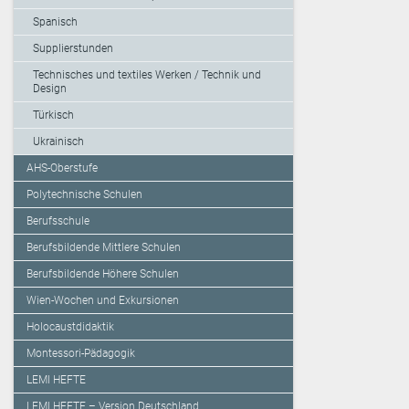
Spanisch
Supplierstunden
Technisches und textiles Werken / Technik und
Design
Türkisch
Ukrainisch
AHS-Oberstufe
Polytechnische Schulen
Berufsschule
Berufsbildende Mittlere Schulen
Berufsbildende Höhere Schulen
Wien-Wochen und Exkursionen
Holocaustdidaktik
Montessori-Pädagogik
LEMI HEFTE
LEMI HEFTE – Version Deutschland