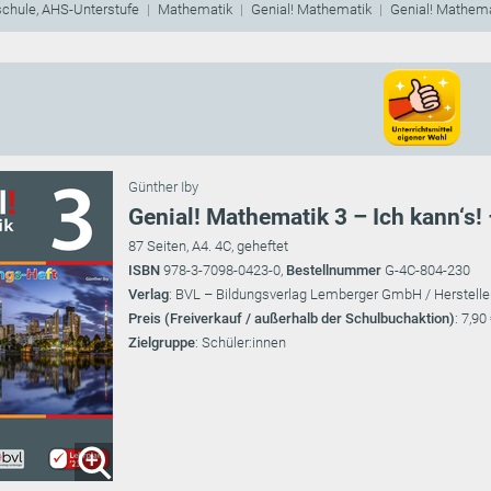
schule, AHS-Unterstufe
Mathematik
Genial! Mathematik
Genial! Mathemat
Günther Iby
Genial! Mathematik 3 – Ich kann‘s!
87 Seiten, A4. 4C, geheftet
ISBN
978-3-7098-0423-0,
Bestellnummer
G-4C-804-230
Verlag
: BVL – Bildungsverlag Lemberger GmbH / Herstelle
Preis (Freiverkauf / außerhalb der Schulbuchaktion)
: 7,90
Zielgruppe
: Schüler:innen