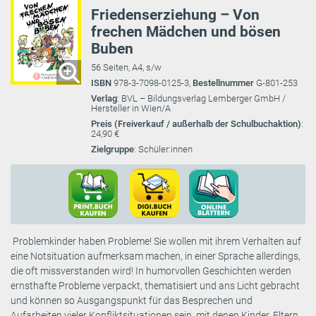
Friedenserziehung – Von
frechen Mädchen und bösen
Buben
56 Seiten, A4, s/w
ISBN
978-3-7098-0125-3,
Bestellnummer
G-801-253
Verlag
: BVL – Bildungsverlag Lemberger GmbH /
Hersteller in Wien/A
Preis (Freiverkauf / außerhalb der Schulbuchaktion)
:
24,90 €
Zielgruppe
: Schüler:innen
Problemkinder haben Probleme! Sie wollen mit ihrem Verhalten auf
eine Notsituation aufmerksam machen, in einer Sprache allerdings,
die oft missverstanden wird! In humorvollen Geschichten werden
ernsthafte Probleme verpackt, thematisiert und ans Licht gebracht
und können so Ausgangspunkt für das Besprechen und
Aufarbeiten vieler Konfliktsituationen sein, mit denen Kinder, Eltern