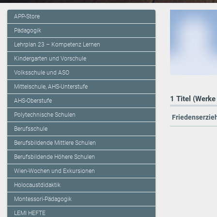
APP-Store
Pädagogik
Lehrplan 23 – Kompetenz Lernen
Kindergarten und Vorschule
Volksschule und ASO
Mittelschule, AHS-Unterstufe
1 Titel (Werke
AHS-Oberstufe
Polytechnische Schulen
Friedenserzie
Berufsschule
Berufsbildende Mittlere Schulen
Berufsbildende Höhere Schulen
Wien-Wochen und Exkursionen
Holocaustdidaktik
Montessori-Pädagogik
LEMI HEFTE