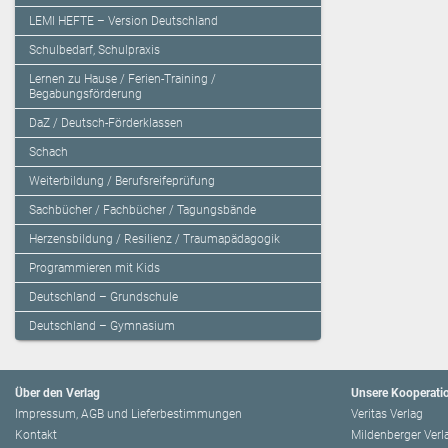
LEMI HEFTE – Version Deutschland
Schulbedarf, Schulpraxis
Lernen zu Hause / Ferien-Training /
Begabungsförderung
DaZ / Deutsch-Förderklassen
Schach
Weiterbildung / Berufsreifeprüfung
Sachbücher / Fachbücher / Tagungsbände
Herzensbildung / Resilienz / Traumapädagogik
Programmieren mit Kids
Deutschland – Grundschule
Deutschland – Gymnasium
Über den Verlag
Unsere Kooperati
Impressum, AGB und Lieferbestimmungen
Veritas Verlag
Kontakt
Mildenberger Verl