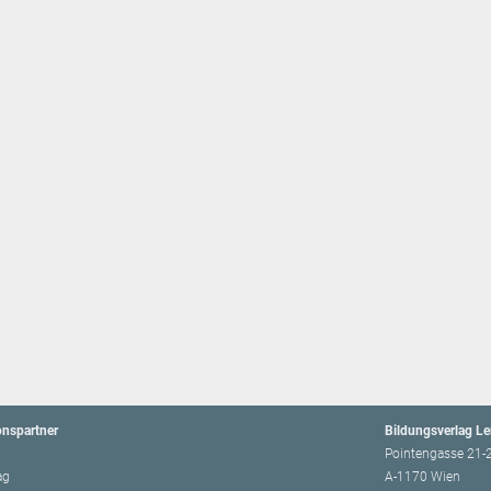
onspartner
Bildungsverlag L
Pointengasse 21-
ag
A-1170 Wien