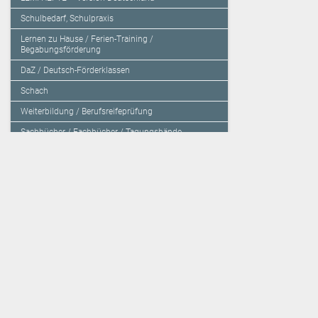
Schulbedarf, Schulpraxis
Lernen zu Hause / Ferien-Training /
Begabungsförderung
DaZ / Deutsch-Förderklassen
Schach
Weiterbildung / Berufsreifeprüfung
Sachbücher / Fachbücher / Tagungsbände
Herzensbildung / Resilienz / Traumapädagogik
Programmieren mit Kids
Deutschland – Grundschule
Deutschland – Gymnasium
Über den Verlag
Unsere Kooperati
Impressum, AGB und Lieferbestimmungen
Veritas Verlag
Kontakt
Mildenberger Verl
Kundenberatung (E-Mail)
elk Verlag