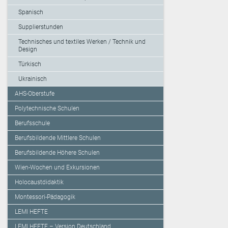
Spanisch
Supplierstunden
Technisches und textiles Werken / Technik und
Design
Türkisch
Ukrainisch
AHS-Oberstufe
Polytechnische Schulen
Berufsschule
Berufsbildende Mittlere Schulen
Berufsbildende Höhere Schulen
Wien-Wochen und Exkursionen
Holocaustdidaktik
Montessori-Pädagogik
LEMI HEFTE
LEMI HEFTE – Version Deutschland