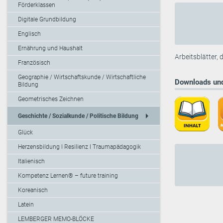
Förderklassen
Digitale Grundbildung
Englisch
Ernährung und Haushalt
Arbeitsblätter,
Französisch
Geographie / Wirtschaftskunde / Wirtschaftliche
Downloads und
Bildung
Geometrisches Zeichnen
arrow_right
Geschichte / Sozialkunde / Politische Bildung
Glück
Herzensbildung I Resilienz I Traumapädagogik
Italienisch
Kompetenz Lernen® – future training
Koreanisch
Latein
LEMBERGER MEMO-BLÖCKE