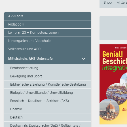
Shop
Mittel
APP-Store
Pädagogik
Lehrplan 23 – Kompetenz Lernen
Kindergarten und Vorschule
Volksschule und ASO
expand_more
Mittelschule, AHS-Unterstufe
Berufsorientierung
Bewegung und Sport
Bildnerische Erziehung / Künstlerische Gestaltung
Biologie / Umweltkunde / Umweltbildung
Bosnisch – Kroatisch – Serbisch (BKS)
Chemie
Deutsch
Deutsch als Zweitsprache (DaZ) / Geflüchtete /