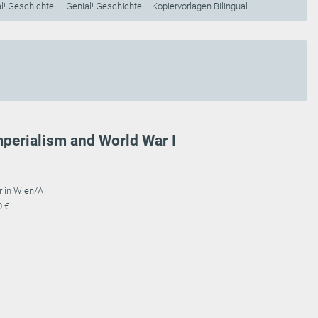
l! Geschichte
Genial! Geschichte – Kopiervorlagen Bilingual
Imperialism and World War I
r in Wien/A
0 €