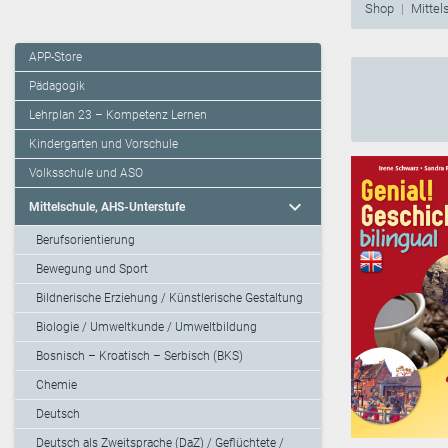
Shop
Mittel
APP-Store
Pädagogik
Lehrplan 23 – Kompetenz Lernen
Kindergarten und Vorschule
Volksschule und ASO
expand_more
Mittelschule, AHS-Unterstufe
Berufsorientierung
Bewegung und Sport
Bildnerische Erziehung / Künstlerische Gestaltung
Biologie / Umweltkunde / Umweltbildung
Bosnisch – Kroatisch – Serbisch (BKS)
Chemie
Deutsch
Deutsch als Zweitsprache (DaZ) / Geflüchtete /