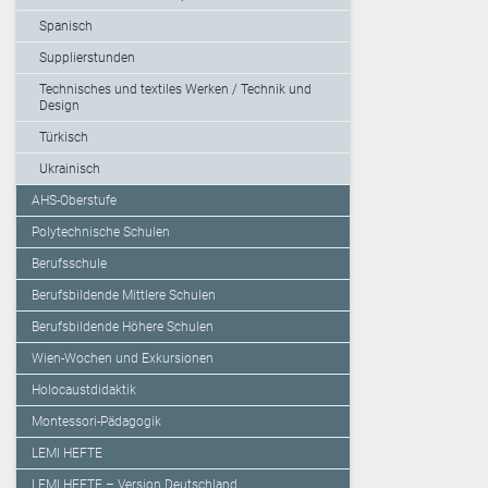
Spanisch
Supplierstunden
Technisches und textiles Werken / Technik und
Design
Türkisch
Ukrainisch
AHS-Oberstufe
Polytechnische Schulen
Berufsschule
Berufsbildende Mittlere Schulen
Berufsbildende Höhere Schulen
Wien-Wochen und Exkursionen
Holocaustdidaktik
Montessori-Pädagogik
LEMI HEFTE
LEMI HEFTE – Version Deutschland