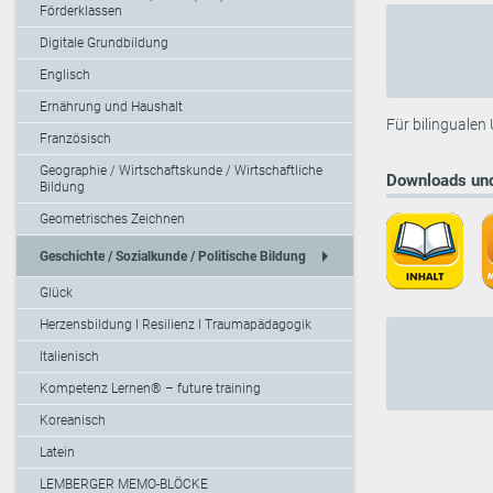
Förderklassen
Digitale Grundbildung
Englisch
Ernährung und Haushalt
Für bilingualen
Französisch
Geographie / Wirtschaftskunde / Wirtschaftliche
Downloads und
Bildung
Geometrisches Zeichnen
arrow_right
Geschichte / Sozialkunde / Politische Bildung
Glück
Herzensbildung I Resilienz I Traumapädagogik
Italienisch
Kompetenz Lernen® – future training
Koreanisch
Latein
LEMBERGER MEMO-BLÖCKE