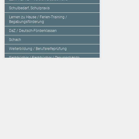
Schulbedarf, Schulpraxis
Lernen zu Hause / Ferien-Training /
Begabungsförderung
DaZ / Deutsch-Förderklassen
Schach
Weiterbildung / Berufsreifeprüfung
Sachbücher / Fachbücher / Tagungsbände
Herzensbildung / Resilienz / Traumapädagogik
Programmieren mit Kids
Deutschland – Grundschule
Deutschland – Gymnasium
Über den Verlag
Unsere Kooperati
Impressum, AGB und Lieferbestimmungen
Veritas Verlag
Kontakt
Mildenberger Verl
Kundenberatung (E-Mail)
elk Verlag