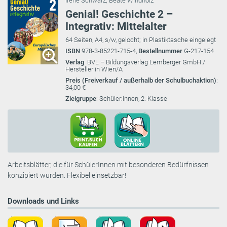
Irene Schwarz
;
Beate Windholz
Genial! Geschichte 2 –
Integrativ: Mittelalter
64 Seiten, A4, s/w, gelocht; in Plastiktasche eingelegt
ISBN
978-3-85221-715-4,
Bestellnummer
G-217-154
Verlag
: BVL – Bildungsverlag Lemberger GmbH /
Hersteller in Wien/A
Preis (Freiverkauf / außerhalb der Schulbuchaktion)
:
34,00 €
Zielgruppe
: Schüler:innen, 2. Klasse
Arbeitsblätter, die für SchülerInnen mit besonderen Bedürfnissen
konzipiert wurden. Flexíbel einsetzbar!
Downloads und Links