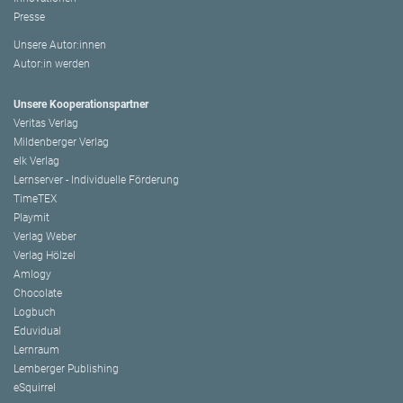
Presse
Unsere Autor:innen
Autor:in werden
Unsere Kooperationspartner
Veritas Verlag
Mildenberger Verlag
elk Verlag
Lernserver - Individuelle Förderung
TimeTEX
Playmit
Verlag Weber
Verlag Hölzel
Amlogy
Chocolate
Logbuch
Eduvidual
Lernraum
Lemberger Publishing
eSquirrel