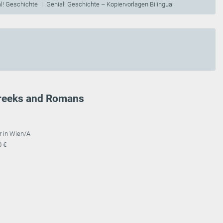
l! Geschichte
Genial! Geschichte – Kopiervorlagen Bilingual
 Greeks and Romans
r in Wien/A
0 €