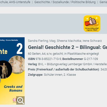
schule, AHS-Unterstufe
Geschichte / Sozialkunde / Politische Bildung
Genia
Sandra Fierling
;
Mag. Sheena Machotka
;
Irene Schwarz
Genial! Geschichte 2 – Bilingual:
60 Seiten, A4, s/w, gelocht; in Plastiktasche eingelegt
ISBN
978-3-85221-710-9,
Bestellnummer
G-217-109
Verlag
: BVL – Bildungsverlag Lemberger GmbH / Herstelle
Preis (Freiverkauf / außerhalb der Schulbuchaktion)
: 34,0
Zielgruppe
: Schüler:innen, 2. Klasse