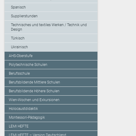
Spanisch
Supplierstunden
Technisches und textiles Werken / Technik und
Design
Türkisch
Ukrainisch
AHS-Oberstufe
Polytechnische Schulen
Berufsschule
Berufsbildende Mittlere Schulen
Berufsbildende Höhere Schulen
Wien-Wochen und Exkursionen
Holocaustdidaktik
Montessori-Pädagogik
LEMI HEFTE
LEMI HEFTE – Version Deutschland