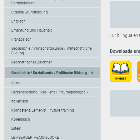
Förderklassen
Digitale Grundbildung
Englisch
Ernährung und Haushalt
Für bilingualen
Französisch
Geographie / Wirtschaftskunde / Wirtschaftliche
Downloads und
Bildung
Geometrisches Zeichnen
arrow_right
Geschichte / Sozialkunde / Politische Bildung
Glück
Herzensbildung I Resilienz I Traumapädagogik
Italienisch
Kompetenz Lernen® – future training
Koreanisch
Latein
LEMBERGER MEMO-BLÖCKE