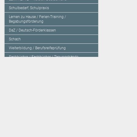
Schulbedarf, Schulpraxis
Lernen zu Hause / Ferien-Training /
Begabungsförderung
DaZ / Deutsch-Förderklassen
Schach
Weiterbildung / Berufsreifeprüfung
Sachbücher / Fachbücher / Tagungsbände
Herzensbildung / Resilienz / Traumapädagogik
Programmieren mit Kids
Deutschland – Grundschule
Deutschland – Gymnasium
Über den Verlag
Unsere Kooperati
Impressum, AGB und Lieferbestimmungen
Veritas Verlag
Kontakt
Mildenberger Verl
Kundenberatung (E-Mail)
elk Verlag