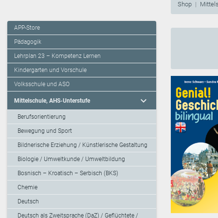
Shop
Mittel
APP-Store
Pädagogik
Lehrplan 23 – Kompetenz Lernen
Kindergarten und Vorschule
Volksschule und ASO
expand_more
Mittelschule, AHS-Unterstufe
Berufsorientierung
Bewegung und Sport
Bildnerische Erziehung / Künstlerische Gestaltung
Biologie / Umweltkunde / Umweltbildung
Bosnisch – Kroatisch – Serbisch (BKS)
Chemie
Deutsch
Deutsch als Zweitsprache (DaZ) / Geflüchtete /