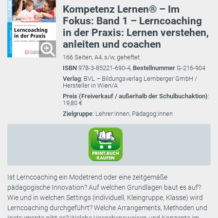
Kompetenz Lernen® – Im
Fokus: Band 1 – Lerncoaching
in der Praxis: Lernen verstehen,
anleiten und coachen
166 Seiten, A4, s/w, geheftet
ISBN
978-3-85221-690-4,
Bestellnummer
G-216-904
Verlag
: BVL – Bildungsverlag Lemberger GmbH /
Hersteller in Wien/A
Preis (Freiverkauf / außerhalb der Schulbuchaktion)
:
19,80 €
Zielgruppe
: Lehrer:innen, Pädagog:innen
Ist Lerncoaching ein Modetrend oder eine zeitgemäße
pädagogische Innovation? Auf welchen Grundlagen baut es auf?
Wie und in welchen Settings (individuell, Kleingruppe, Klasse) wird
Lerncoaching durchgeführt? Welche Arrangements, Methoden und