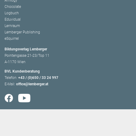
Amlogy
Chocolate
Logbuch
Eduvidual
Lernraum
Lemberger Publishing
eSquirrel
Bildungsverlag Lemberger
Pointengasse 21-23/Top 11
A-1170 Wien
BVL Kundenberatung
Telefon:
+43 / (0)650 / 33 24 997
E-Mail:
office@lemberger.at