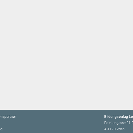
onspartner
Bildungsverlag L
Pointengasse 21-
ag
A-1170 Wien