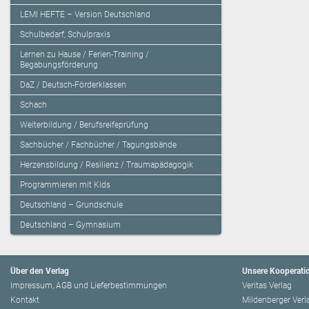
LEMI HEFTE – Version Deutschland
Schulbedarf, Schulpraxis
Lernen zu Hause / Ferien-Training /
Begabungsförderung
DaZ / Deutsch-Förderklassen
Schach
Weiterbildung / Berufsreifeprüfung
Sachbücher / Fachbücher / Tagungsbände
Herzensbildung / Resilienz / Traumapädagogik
Programmieren mit Kids
Deutschland – Grundschule
Deutschland – Gymnasium
Über den Verlag
Unsere Kooperati
Impressum, AGB und Lieferbestimmungen
Veritas Verlag
Kontakt
Mildenberger Verl