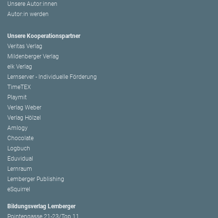
Unsere Autor:innen
Autor:in werden
Unsere Kooperationspartner
Veritas Verlag
Mildenberger Verlag
elk Verlag
Lernserver - Individuelle Förderung
TimeTEX
Playmit
Verlag Weber
Verlag Hölzel
Amlogy
Chocolate
Logbuch
Eduvidual
Lernraum
Lemberger Publishing
eSquirrel
Bildungsverlag Lemberger
Pointengasse 21-23/Top 11