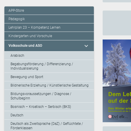
APP-Store
Pädagogik
Lehrplan 23 – Kompetenz Lernen
Kindergarten und Vorschule
expand_more
Volksschule und ASO
Arabisch
Begabungsförderung / Differenzierung /
Individualisierung
Bewegung und Sport
Bildnerische Erziehung / Künstlerische Gestaltung
Bildungsvoraussetzungen / Diagnose /
Schulbeginn
Bosnisch – Kroatisch – Serbisch (BKS)
Deutsch
Deutsch als Zweitsprache (DaZ) / Geflüchtete /
Förderklassen