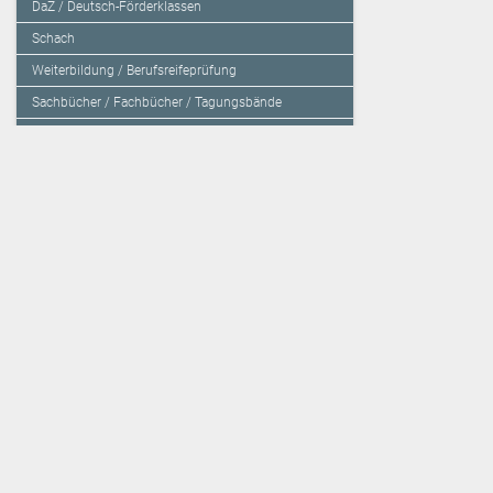
DaZ / Deutsch-Förderklassen
Schach
Weiterbildung / Berufsreifeprüfung
Sachbücher / Fachbücher / Tagungsbände
Herzensbildung / Resilienz / Traumapädagogik
Programmieren mit Kids
Deutschland – Grundschule
Deutschland – Gymnasium
Über den Verlag
Unsere Kooperati
Impressum, AGB und Lieferbestimmungen
Veritas Verlag
Kontakt
Mildenberger Verl
Kundenberatung (E-Mail)
elk Verlag
Auslieferung (Direktbestellung für den Buchhandel)
Lernserver - Indiv
Datenschutzerklärung
TimeTEX
Playmit
Lemberger Blog
Verlag Weber
BVL auf Facebook
Verlag Hölzel